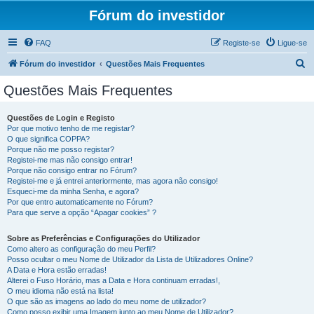
Fórum do investidor
FAQ
Registe-se
Ligue-se
P
Fórum do investidor
Questões Mais Frequentes
e
Questões Mais Frequentes
s
q
Questões de Login e Registo
Por que motivo tenho de me registar?
u
O que significa COPPA?
i
Porque não me posso registar?
Registei-me mas não consigo entrar!
s
Porque não consigo entrar no Fórum?
Registei-me e já entrei anteriormente, mas agora não consigo!
a
Esqueci-me da minha Senha, e agora?
r
Por que entro automaticamente no Fórum?
Para que serve a opção “Apagar cookies” ?
Sobre as Preferências e Configurações do Utilizador
Como altero as configuração do meu Perfil?
Posso ocultar o meu Nome de Utilizador da Lista de Utilizadores Online?
A Data e Hora estão erradas!
Alterei o Fuso Horário, mas a Data e Hora continuam erradas!,
O meu idioma não está na lista!
O que são as imagens ao lado do meu nome de utilizador?
Como posso exibir uma Imagem junto ao meu Nome de Utilizador?