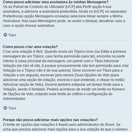
Como posso adicionar uma assinatura às minhas Mensagens?
Vá ao Painel de Controlo do Utilizador [UCP] aba Perfil opção A sua
assinatura, e adicione a assinatura pretendida. Ainda no [UCP], no separador
Preferências opção Mensagens enviadas selecione Ativar sempre a Minha
Assinatura. Nas suas Mensagens pode, se assim o desejar, desativar caso a
caso a opção Anexar assinatura.
Topo
Como posso criar uma votação?
Criar uma votação é fácil. Quando envia um Tópico novo (ou Edita a primeira
mensagem de um Tópico, caso tenha permissão para tal), encontra na parte
inferior à caixa principal da mensagem, um painel com o Título Adicionar
Votação (se não vê isto, é porque provavelmente não tem permissão para criar
Votação ou o Tópico não é de sua autoria). Deve escrever um Título para a
Votação e em seguida, escrever pelo menos Duas Opções de Voto (para
adicionar uma opção de votação, escreva o que pretende, e clique no botão
Adicionar opção de Voto). Deverá também estipular um tempo limite para a
Votação, sendo 0 ilimitado. Poderá acontecer de existir um limite no Número
de Opções de Voto, estando esse limite ao critério e configuração do
Administrador.
Topo
Porque não posso adicionar mais opções nas votações?
O limite de opções das votações é fixado pelo administrador do fórum. Se
acha que precisa adicionar mais opções para a sua votação do que o número