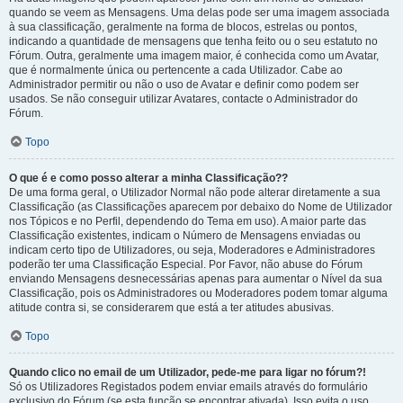
quando se veem as Mensagens. Uma delas pode ser uma imagem associada
à sua classificação, geralmente na forma de blocos, estrelas ou pontos,
indicando a quantidade de mensagens que tenha feito ou o seu estatuto no
Fórum. Outra, geralmente uma imagem maior, é conhecida como um Avatar,
que é normalmente única ou pertencente a cada Utilizador. Cabe ao
Administrador permitir ou não o uso de Avatar e definir como podem ser
usados. Se não conseguir utilizar Avatares, contacte o Administrador do
Fórum.
Topo
O que é e como posso alterar a minha Classificação??
De uma forma geral, o Utilizador Normal não pode alterar diretamente a sua
Classificação (as Classificações aparecem por debaixo do Nome de Utilizador
nos Tópicos e no Perfil, dependendo do Tema em uso). A maior parte das
Classificação existentes, indicam o Número de Mensagens enviadas ou
indicam certo tipo de Utilizadores, ou seja, Moderadores e Administradores
poderão ter uma Classificação Especial. Por Favor, não abuse do Fórum
enviando Mensagens desnecessárias apenas para aumentar o Nível da sua
Classificação, pois os Administradores ou Moderadores podem tomar alguma
atitude contra si, se considerarem que está a ter atitudes abusivas.
Topo
Quando clico no email de um Utilizador, pede-me para ligar no fórum?!
Só os Utilizadores Registados podem enviar emails através do formulário
exclusivo do Fórum (se esta função se encontrar ativada). Isso evita o uso