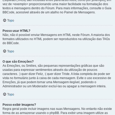
Etiquetas (TAGs) são incluídas entre parêntesis retos, como por [exemplo], em
vez de <exemplo> proporcionando uma maior facilidade na formatação dos
textos e mensagens dentro do Fórum. Para mais informações, consulte o Guia
BBCode, acessível através de um atalho no Painel de Mensagens.
Topo
Posso usar HTML?
Não, não é possível enviar Mensagens em HTML neste Fórum. A maioria dos
formatos utilizados no HTML podem ser reproduzidos na utilização das TAGs
do BBCode.
Topo
O que são Emoções?
As Emoções, ou Smilies, são pequenas representações gráficas que são
usadas para expressar sentimentos através da utilização de poucos
caracteres. :) quer dizer Feliz, :( quer dizer Triste. A lista completa de pode ser
vista no formulário junto à caixa de cada mensagem. Evite o uso excessivo de
Emoções, já que podem tornar uma Mensagem ilegível, podendo o
Administrador ou um Moderador excluí-las ou apagar a mensagem inteira.
Topo
Posso exibir Imagens?
Regra geral pode incluir imagens nas suas Mensagens. No entanto não existe
forma de as armazenar usando o phpBB. Para exibir uma imagem utilize as