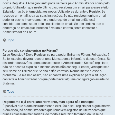
novos Registos. A Ativação tanto pode ser feita pelo Administrador como pelo
próprio Utilizador, que neste último caso receberá um email para esse efeito.
Esta informação é fornecida aos novos Utilizadores durante o Registo. Se
recebeu um email, siga as suas instruções. Se não recebeu nenhum email
pode ter escrito incorretamente o endereço de email ou então está
considerado como spam pelo seu cliente de email. Se tem certeza que o
endereço de email que forneceu é válido e correto, tente contactar o
Administrador do Fórum.
Topo
Porque não consigo entrar no Fórum?
Já se Registou? Deve Registar-se para poder Entrar no Fórum. Foi expulso?
Se foi expulso deverá receber uma Mensagem a informá-lo da ocorrência. Se
discordar das razões apontadas contacte o Administrador. Se está registado,
não se encontra expulso e mesmo assim não conseguir entrar, verifique se o
seu Nome de Utilizador e Senha estão corretos. Normalmente é esse o
problema. Se mesmo assim, não encontra uma explicação para a situação,
contacte o Administrador porque pode haver alguma configuração errada no
Sistema.
Topo
Registei-me e já entrei anteriormente, mas agora não consigo!
É possível que o administrador tenha excluído o seu registo por algum motivo.
Além disso, há administradores que removem registos de utilizadores que
nunca colocaram mensagens, de modo a reduzir o tamanho da Base de