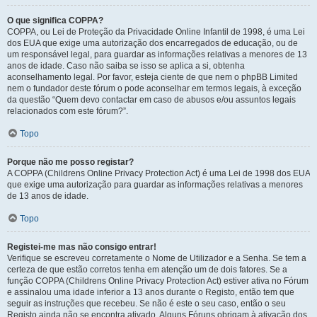
O que significa COPPA?
COPPA, ou Lei de Proteção da Privacidade Online Infantil de 1998, é uma Lei
dos EUA que exige uma autorização dos encarregados de educação, ou de
um responsável legal, para guardar as informações relativas a menores de 13
anos de idade. Caso não saiba se isso se aplica a si, obtenha
aconselhamento legal. Por favor, esteja ciente de que nem o phpBB Limited
nem o fundador deste fórum o pode aconselhar em termos legais, à exceção
da questão “Quem devo contactar em caso de abusos e/ou assuntos legais
relacionados com este fórum?”.
Topo
Porque não me posso registar?
A COPPA (Childrens Online Privacy Protection Act) é uma Lei de 1998 dos EUA
que exige uma autorização para guardar as informações relativas a menores
de 13 anos de idade.
Topo
Registei-me mas não consigo entrar!
Verifique se escreveu corretamente o Nome de Utilizador e a Senha. Se tem a
certeza de que estão corretos tenha em atenção um de dois fatores. Se a
função COPPA (Childrens Online Privacy Protection Act) estiver ativa no Fórum
e assinalou uma idade inferior a 13 anos durante o Registo, então tem que
seguir as instruções que recebeu. Se não é este o seu caso, então o seu
Registo ainda não se encontra ativado. Alguns Fóruns obrigam à ativação dos