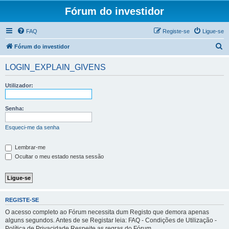
Fórum do investidor
FAQ
Registe-se
Ligue-se
P
Fórum do investidor
e
LOGIN_EXPLAIN_GIVENS
s
q
Utilizador:
u
i
Senha:
s
Esqueci-me da senha
a
r
Lembrar-me
Ocultar o meu estado nesta sessão
REGISTE-SE
O acesso completo ao Fórum necessita dum Registo que demora apenas
alguns segundos. Antes de se Registar leia: FAQ - Condições de Utilização -
Política de Privacidade Respeite as regras do Fórum.