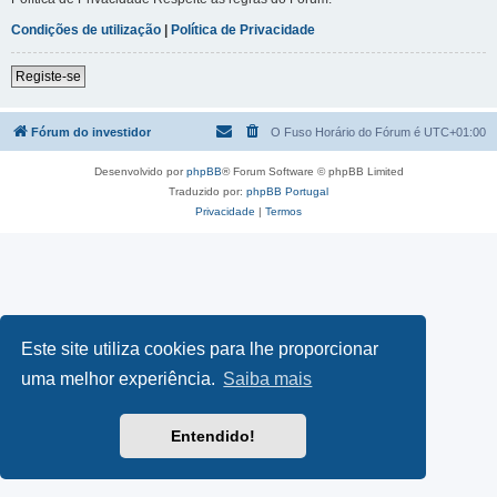
Condições de utilização
|
Política de Privacidade
Registe-se
Fórum do investidor
O Fuso Horário do Fórum é
UTC+01:00
Desenvolvido por
phpBB
® Forum Software © phpBB Limited
Traduzido por:
phpBB Portugal
Privacidade
|
Termos
Este site utiliza cookies para lhe proporcionar
uma melhor experiência.
Saiba mais
Entendido!