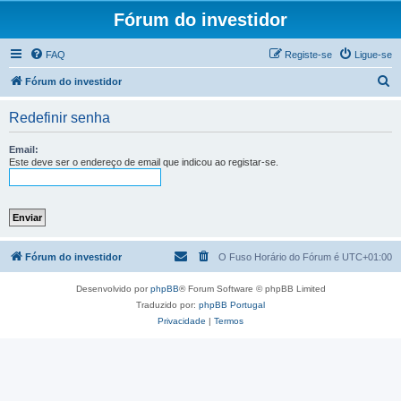
Fórum do investidor
FAQ
Registe-se
Ligue-se
P
Fórum do investidor
e
Redefinir senha
s
q
Email:
Este deve ser o endereço de email que indicou ao registar-se.
u
i
s
a
r
Fórum do investidor
O Fuso Horário do Fórum é
UTC+01:00
Desenvolvido por
phpBB
® Forum Software © phpBB Limited
Traduzido por:
phpBB Portugal
Privacidade
|
Termos