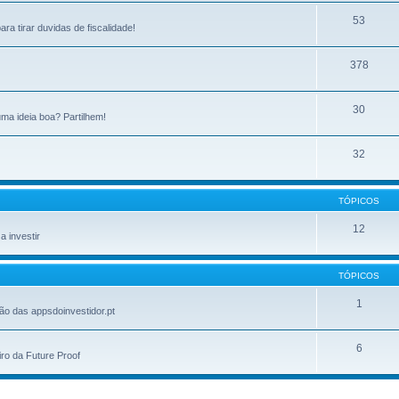
53
ra tirar duvidas de fiscalidade!
378
30
ma ideia boa? Partilhem!
32
TÓPICOS
12
 investir
TÓPICOS
1
ão das appsdoinvestidor.pt
6
ro da Future Proof