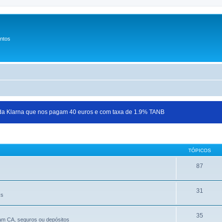
entos
 da Klarna que nos pagam 40 euros e com taxa de 1.9% TANB
TÓPICOS
87
31
Rs
35
jam CA, seguros ou depósitos