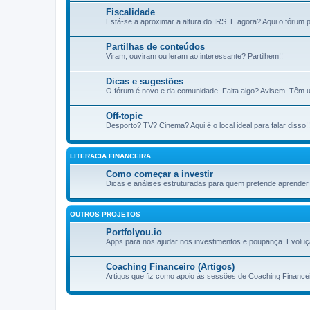
Fiscalidade
Está-se a aproximar a altura do IRS. E agora? Aqui o fórum pa
Partilhas de conteúdos
Viram, ouviram ou leram ao interessante? Partilhem!!
Dicas e sugestões
O fórum é novo e da comunidade. Falta algo? Avisem. Têm u
Off-topic
Desporto? TV? Cinema? Aqui é o local ideal para falar disso!!
LITERACIA FINANCEIRA
Como começar a investir
Dicas e análises estruturadas para quem pretende aprender a
OUTROS PROJETOS
Portfolyou.io
Apps para nos ajudar nos investimentos e poupança. Evoluç
Coaching Financeiro (Artigos)
Artigos que fiz como apoio às sessões de Coaching Financei