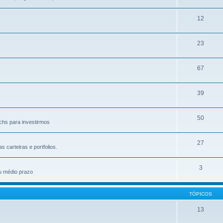
12
23
67
39
50
chs para investirmos
27
carteiras e portfolios.
3
u médio prazo
TÓPICOS
13