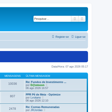
Pesquisar
Pesquisa avançad
Registe-se
Ligue-se
Data/Hora: 07 ago 2026 05:17
MENSAGENS
ÚLTIMA MENSAGEM
Re: Fundos de Investimento ...
10036
V
por
D@emoon
e
06 ago 2026 16:57
j
a
PPR Pé de Meia - Optimize
807
a
V
por
Lvsitano
ú
e
06 ago 2026 12:10
l
j
t
a
Re: Contas Remuneradas
2478
i
a
V
por
JRJordao
m