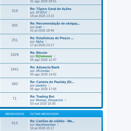
ú
e
01 ago 2026 09:51
a
l
j
M
t
a
Re: Tópico Geral de Ações
e
319
i
a
V
por
JPJDLV
n
m
ú
e
18 jul 2026 13:22
s
a
l
j
a
M
t
a
Re: Recomendação de obrigaç...
g
e
305
i
a
V
por
jcab
e
n
m
ú
e
01 jul 2026 18:46
m
s
a
l
j
a
M
t
a
Re: Estatísticas de Preços ...
g
e
251
i
a
V
por
Alpha
e
n
m
ú
e
17 jul 2026 23:17
m
s
a
l
j
a
M
t
a
Re: Bitcoin
g
e
1829
i
a
V
por
D@emoon
e
n
m
ú
e
06 ago 2026 12:47
m
s
a
l
j
a
M
t
a
Re: Advanzia Bank
g
e
1841
i
a
V
por
JRJordao
e
n
m
ú
e
05 ago 2026 14:02
m
s
a
l
j
a
M
t
a
Re: Carteira do Paulsky (Di...
g
e
493
i
a
V
por
paulsky
e
n
m
ú
e
05 ago 2026 17:05
m
s
a
l
j
a
M
t
a
Re: Trading Bot
g
e
71
i
a
V
por
Woman_Respector
e
n
m
ú
e
03 out 2025 16:35
m
s
a
l
j
a
M
t
a
g
e
i
a
MENSAGENS
ÚLTIMA MENSAGEM
e
n
m
ú
m
s
a
l
Re: Cartões de crédito - Me...
613
a
M
V
t
por
blackbeardow
g
e
e
i
16 jul 2026 15:17
e
n