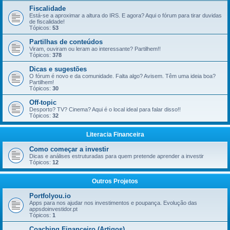
Fiscalidade
Está-se a aproximar a altura do IRS. E agora? Aqui o fórum para tirar duvidas
de fiscalidade!
Tópicos:
53
Partilhas de conteúdos
Viram, ouviram ou leram ao interessante? Partilhem!!
Tópicos:
378
Dicas e sugestões
O fórum é novo e da comunidade. Falta algo? Avisem. Têm uma ideia boa?
Partilhem!
Tópicos:
30
Off-topic
Desporto? TV? Cinema? Aqui é o local ideal para falar disso!!
Tópicos:
32
Literacia Financeira
Como começar a investir
Dicas e análises estruturadas para quem pretende aprender a investir
Tópicos:
12
Outros Projetos
Portfolyou.io
Apps para nos ajudar nos investimentos e poupança. Evolução das
appsdoinvestidor.pt
Tópicos:
1
Coaching Financeiro (Artigos)