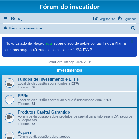
Fórum do investidor
FAQ
Registe-se
Ligue-se
P
Fórum do investidor
e
s
Novo Estado da Nação
aqui
sobre o acordo sobre contas flex da Klarna
que nos pagam 40 euros e com taxa de 1.9% TANB
q
u
Data/Hora: 08 ago 2026 20:19
i
Investimentos
s
Fundos de investimento e ETFs
a
Local de discussão sobre fundos e ETFs
Tópicos:
87
r
PPRs
Local de discussão sobre tudo o que é relacionado com PPRs
Tópicos:
31
Produtos Capital Garantido
Fórum de discussão sobre produtos de capital garantido sejam CA, seguros
ou depósitos
Tópicos:
35
Acções
Fórum de discussão sobre acções