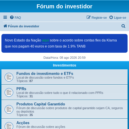
Fórum do investidor
FAQ
Registe-se
Ligue-se
P
Fórum do investidor
e
s
Novo Estado da Nação
aqui
sobre o acordo sobre contas flex da Klarna
que nos pagam 40 euros e com taxa de 1.9% TANB
q
u
Data/Hora: 08 ago 2026 20:59
i
Investimentos
s
Fundos de investimento e ETFs
a
Local de discussão sobre fundos e ETFs
Tópicos:
87
r
PPRs
Local de discussão sobre tudo o que é relacionado com PPRs
Tópicos:
31
Produtos Capital Garantido
Fórum de discussão sobre produtos de capital garantido sejam CA, seguros
ou depósitos
Tópicos:
35
Acções
Fórum de discussão sobre acções