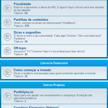
Fiscalidade
Está-se a aproximar a altura do IRS. E agora? Aqui o fórum para tirar duvidas
de fiscalidade!
Tópicos:
53
Partilhas de conteúdos
Viram, ouviram ou leram ao interessante? Partilhem!!
Tópicos:
378
Dicas e sugestões
O fórum é novo e da comunidade. Falta algo? Avisem. Têm uma ideia boa?
Partilhem!
Tópicos:
30
Off-topic
Desporto? TV? Cinema? Aqui é o local ideal para falar disso!!
Tópicos:
32
Literacia Financeira
Como começar a investir
Dicas e análises estruturadas para quem pretende aprender a investir
Tópicos:
12
Outros Projetos
Portfolyou.io
Apps para nos ajudar nos investimentos e poupança. Evolução das
appsdoinvestidor.pt
Tópicos:
1
Coaching Financeiro (Artigos)