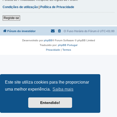
Condições de utilização
|
Política de Privacidade
Registe-se
Fórum do investidor
O Fuso Horário do Fórum é
UTC+01:00
Desenvolvido por
phpBB
® Forum Software © phpBB Limited
Traduzido por:
phpBB Portugal
Privacidade
|
Termos
Este site utiliza cookies para lhe proporcionar
uma melhor experiência.
Saiba mais
Entendido!