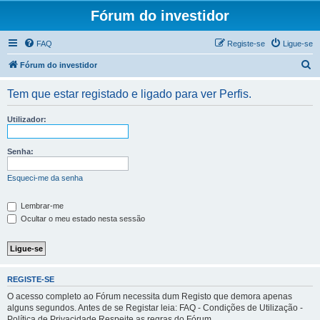
Fórum do investidor
FAQ
Registe-se
Ligue-se
P
Fórum do investidor
e
Tem que estar registado e ligado para ver Perfis.
s
q
Utilizador:
u
i
Senha:
s
Esqueci-me da senha
a
r
Lembrar-me
Ocultar o meu estado nesta sessão
REGISTE-SE
O acesso completo ao Fórum necessita dum Registo que demora apenas
alguns segundos. Antes de se Registar leia: FAQ - Condições de Utilização -
Política de Privacidade Respeite as regras do Fórum.