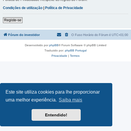
Condições de utilização
|
Política de Privacidade
Registe-se
Fórum do investidor
O Fuso Horário do Fórum é
UTC+01:00
Desenvolvido por
phpBB
® Forum Software © phpBB Limited
Traduzido por:
phpBB Portugal
Privacidade
|
Termos
Este site utiliza cookies para lhe proporcionar
uma melhor experiência.
Saiba mais
Entendido!