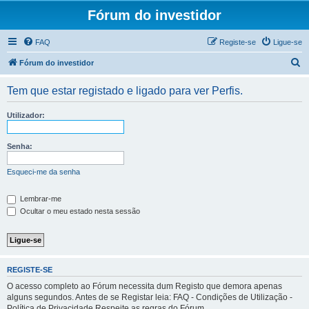
Fórum do investidor
FAQ
Registe-se
Ligue-se
P
Fórum do investidor
e
Tem que estar registado e ligado para ver Perfis.
s
q
Utilizador:
u
i
Senha:
s
Esqueci-me da senha
a
r
Lembrar-me
Ocultar o meu estado nesta sessão
REGISTE-SE
O acesso completo ao Fórum necessita dum Registo que demora apenas
alguns segundos. Antes de se Registar leia: FAQ - Condições de Utilização -
Política de Privacidade Respeite as regras do Fórum.