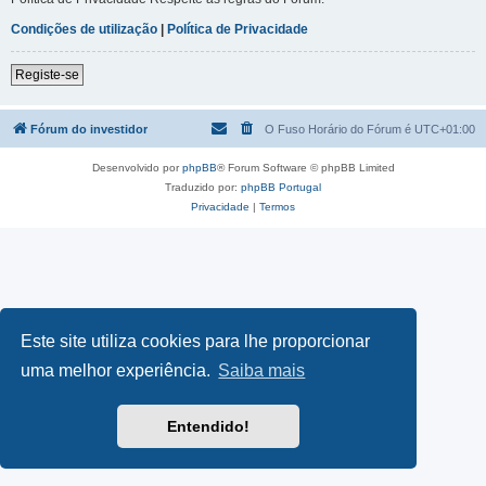
Condições de utilização
|
Política de Privacidade
Registe-se
Fórum do investidor
O Fuso Horário do Fórum é
UTC+01:00
Desenvolvido por
phpBB
® Forum Software © phpBB Limited
Traduzido por:
phpBB Portugal
Privacidade
|
Termos
Este site utiliza cookies para lhe proporcionar
uma melhor experiência.
Saiba mais
Entendido!