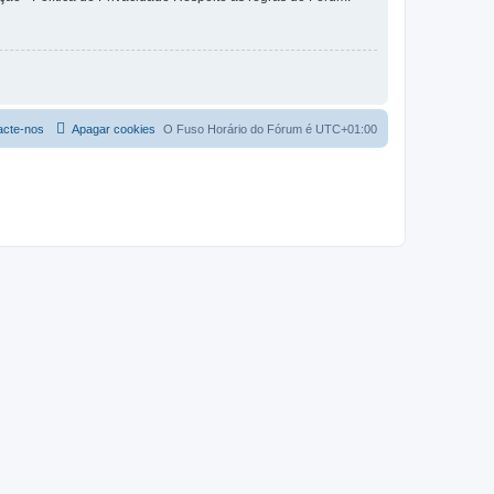
acte-nos
Apagar cookies
O Fuso Horário do Fórum é
UTC+01:00