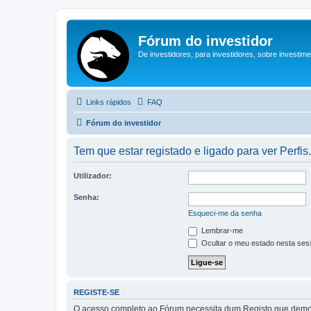
Fórum do investidor
De investidores, para investidores, sobre investim
Links rápidos
FAQ
Fórum do investidor
Tem que estar registado e ligado para ver Perfis.
Utilizador:
Senha:
Esqueci-me da senha
Lembrar-me
Ocultar o meu estado nesta ses
REGISTE-SE
O acesso completo ao Fórum necessita dum Registo que demora 