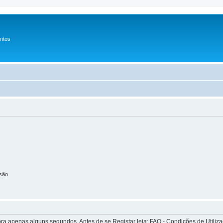
entos
são
apenas alguns segundos. Antes de se Registar leia: FAQ - Condições de Utilizaçã