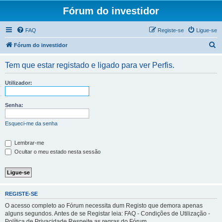
Fórum do investidor
FAQ
Registe-se
Ligue-se
P
Fórum do investidor
e
Tem que estar registado e ligado para ver Perfis.
s
q
Utilizador:
u
i
Senha:
s
Esqueci-me da senha
a
r
Lembrar-me
Ocultar o meu estado nesta sessão
REGISTE-SE
O acesso completo ao Fórum necessita dum Registo que demora apenas
alguns segundos. Antes de se Registar leia: FAQ - Condições de Utilização -
Política de Privacidade Respeite as regras do Fórum.