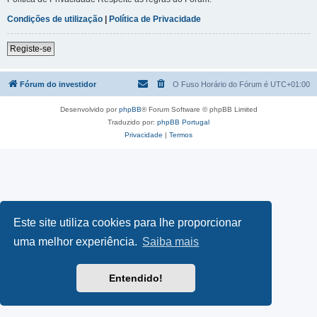
Condições de utilização
|
Política de Privacidade
Registe-se
Fórum do investidor
O Fuso Horário do Fórum é
UTC+01:00
Desenvolvido por
phpBB
® Forum Software © phpBB Limited
Traduzido por:
phpBB Portugal
Privacidade
|
Termos
Este site utiliza cookies para lhe proporcionar
uma melhor experiência.
Saiba mais
Entendido!