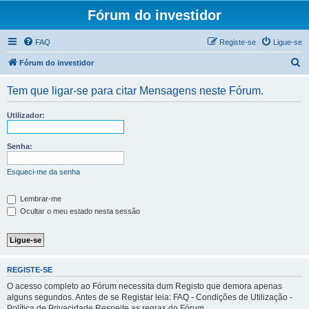
Fórum do investidor
FAQ
Registe-se
Ligue-se
P
Fórum do investidor
e
Tem que ligar-se para citar Mensagens neste Fórum.
s
q
Utilizador:
u
i
Senha:
s
Esqueci-me da senha
a
r
Lembrar-me
Ocultar o meu estado nesta sessão
REGISTE-SE
O acesso completo ao Fórum necessita dum Registo que demora apenas
alguns segundos. Antes de se Registar leia: FAQ - Condições de Utilização -
Política de Privacidade Respeite as regras do Fórum.