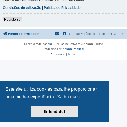
Condições de utilização
|
Política de Privacidade
Registe-se
Fórum do investidor
O Fuso Horário do Fórum é
UTC+01:00
Desenvolvido por
phpBB
® Forum Software © phpBB Limited
Traduzido por:
phpBB Portugal
Privacidade
|
Termos
Este site utiliza cookies para lhe proporcionar
uma melhor experiência.
Saiba mais
Entendido!