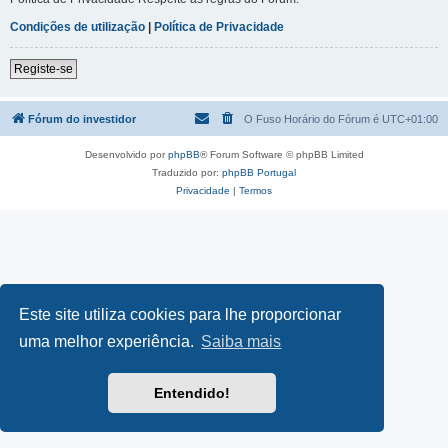
Condições de utilização
|
Política de Privacidade
Registe-se
Fórum do investidor
O Fuso Horário do Fórum é
UTC+01:00
Desenvolvido por
phpBB
® Forum Software © phpBB Limited
Traduzido por:
phpBB Portugal
Privacidade
|
Termos
Este site utiliza cookies para lhe proporcionar
uma melhor experiência.
Saiba mais
Entendido!