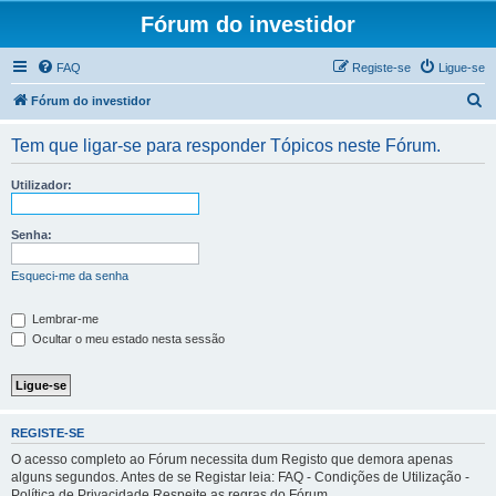
Fórum do investidor
FAQ
Registe-se
Ligue-se
P
Fórum do investidor
e
Tem que ligar-se para responder Tópicos neste Fórum.
s
q
Utilizador:
u
i
Senha:
s
Esqueci-me da senha
a
r
Lembrar-me
Ocultar o meu estado nesta sessão
REGISTE-SE
O acesso completo ao Fórum necessita dum Registo que demora apenas
alguns segundos. Antes de se Registar leia: FAQ - Condições de Utilização -
Política de Privacidade Respeite as regras do Fórum.