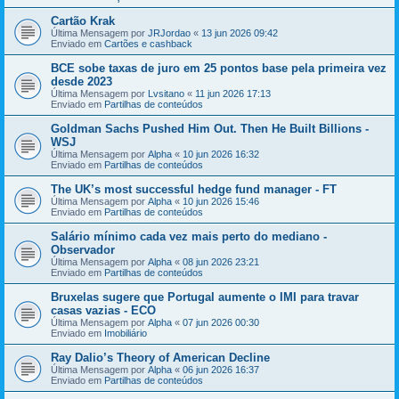
Cartão Krak
Última Mensagem por
JRJordao
«
13 jun 2026 09:42
Enviado em
Cartões e cashback
BCE sobe taxas de juro em 25 pontos base pela primeira vez
desde 2023
Última Mensagem por
Lvsitano
«
11 jun 2026 17:13
Enviado em
Partilhas de conteúdos
Goldman Sachs Pushed Him Out. Then He Built Billions -
WSJ
Última Mensagem por
Alpha
«
10 jun 2026 16:32
Enviado em
Partilhas de conteúdos
The UK’s most successful hedge fund manager - FT
Última Mensagem por
Alpha
«
10 jun 2026 15:46
Enviado em
Partilhas de conteúdos
Salário mínimo cada vez mais perto do mediano -
Observador
Última Mensagem por
Alpha
«
08 jun 2026 23:21
Enviado em
Partilhas de conteúdos
Bruxelas sugere que Portugal aumente o IMI para travar
casas vazias - ECO
Última Mensagem por
Alpha
«
07 jun 2026 00:30
Enviado em
Imobiliário
Ray Dalio’s Theory of American Decline
Última Mensagem por
Alpha
«
06 jun 2026 16:37
Enviado em
Partilhas de conteúdos