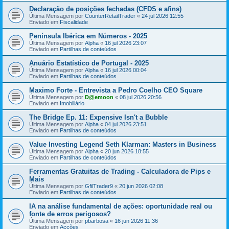
Declaração de posições fechadas (CFDS e afins)
Última Mensagem por
CounterRetailTrader
«
24 jul 2026 12:55
Enviado em
Fiscalidade
Península Ibérica em Números - 2025
Última Mensagem por
Alpha
«
16 jul 2026 23:07
Enviado em
Partilhas de conteúdos
Anuário Estatístico de Portugal - 2025
Última Mensagem por
Alpha
«
16 jul 2026 00:04
Enviado em
Partilhas de conteúdos
Maximo Forte - Entrevista a Pedro Coelho CEO Square
Última Mensagem por
D@emoon
«
08 jul 2026 20:56
Enviado em
Imobiliário
The Bridge Ep. 11: Expensive Isn't a Bubble
Última Mensagem por
Alpha
«
04 jul 2026 23:51
Enviado em
Partilhas de conteúdos
Value Investing Legend Seth Klarman: Masters in Business
Última Mensagem por
Alpha
«
20 jun 2026 18:55
Enviado em
Partilhas de conteúdos
Ferramentas Gratuitas de Trading - Calculadora de Pips e
Mais
Última Mensagem por
GfilTrader9
«
20 jun 2026 02:08
Enviado em
Partilhas de conteúdos
IA na análise fundamental de ações: oportunidade real ou
fonte de erros perigosos?
Última Mensagem por
pbarbosa
«
16 jun 2026 11:36
Enviado em
Acções