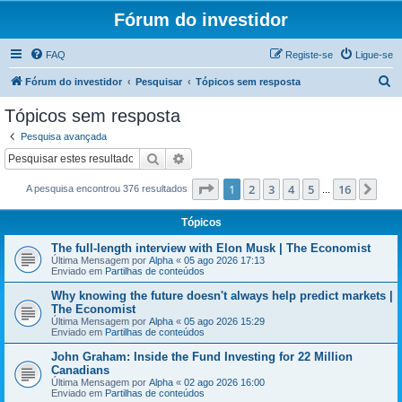
Fórum do investidor
FAQ
Registe-se
Ligue-se
P
Fórum do investidor
Pesquisar
Tópicos sem resposta
e
Tópicos sem resposta
s
Pesquisa avançada
q
Pesquisar
Pesquisa avançada
u
Página
1
de
16
1
2
3
4
5
16
Pró
A pesquisa encontrou 376 resultados
i
...
s
Tópicos
a
The full-length interview with Elon Musk | The Economist
r
Última Mensagem por
Alpha
«
05 ago 2026 17:13
Enviado em
Partilhas de conteúdos
Why knowing the future doesn't always help predict markets |
The Economist
Última Mensagem por
Alpha
«
05 ago 2026 15:29
Enviado em
Partilhas de conteúdos
John Graham: Inside the Fund Investing for 22 Million
Canadians
Última Mensagem por
Alpha
«
02 ago 2026 16:00
Enviado em
Partilhas de conteúdos