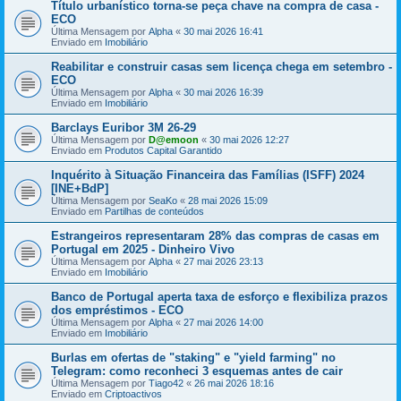
Título urbanístico torna-se peça chave na compra de casa -
ECO
Última Mensagem por
Alpha
«
30 mai 2026 16:41
Enviado em
Imobiliário
Reabilitar e construir casas sem licença chega em setembro -
ECO
Última Mensagem por
Alpha
«
30 mai 2026 16:39
Enviado em
Imobiliário
Barclays Euribor 3M 26-29
Última Mensagem por
D@emoon
«
30 mai 2026 12:27
Enviado em
Produtos Capital Garantido
Inquérito à Situação Financeira das Famílias (ISFF) 2024
[INE+BdP]
Última Mensagem por
SeaKo
«
28 mai 2026 15:09
Enviado em
Partilhas de conteúdos
Estrangeiros representaram 28% das compras de casas em
Portugal em 2025 - Dinheiro Vivo
Última Mensagem por
Alpha
«
27 mai 2026 23:13
Enviado em
Imobiliário
Banco de Portugal aperta taxa de esforço e flexibiliza prazos
dos empréstimos - ECO
Última Mensagem por
Alpha
«
27 mai 2026 14:00
Enviado em
Imobiliário
Burlas em ofertas de "staking" e "yield farming" no
Telegram: como reconheci 3 esquemas antes de cair
Última Mensagem por
Tiago42
«
26 mai 2026 18:16
Enviado em
Criptoactivos