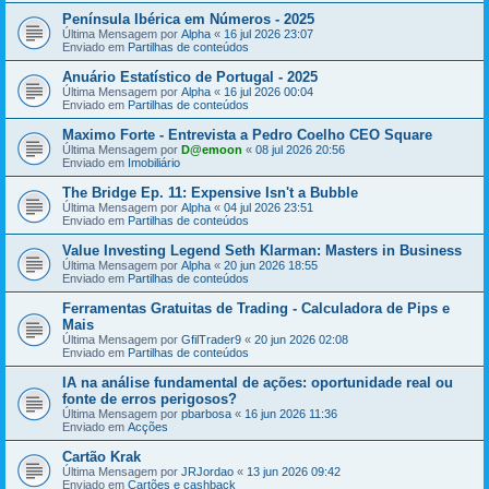
Península Ibérica em Números - 2025
Última Mensagem por
Alpha
«
16 jul 2026 23:07
Enviado em
Partilhas de conteúdos
Anuário Estatístico de Portugal - 2025
Última Mensagem por
Alpha
«
16 jul 2026 00:04
Enviado em
Partilhas de conteúdos
Maximo Forte - Entrevista a Pedro Coelho CEO Square
Última Mensagem por
D@emoon
«
08 jul 2026 20:56
Enviado em
Imobiliário
The Bridge Ep. 11: Expensive Isn't a Bubble
Última Mensagem por
Alpha
«
04 jul 2026 23:51
Enviado em
Partilhas de conteúdos
Value Investing Legend Seth Klarman: Masters in Business
Última Mensagem por
Alpha
«
20 jun 2026 18:55
Enviado em
Partilhas de conteúdos
Ferramentas Gratuitas de Trading - Calculadora de Pips e
Mais
Última Mensagem por
GfilTrader9
«
20 jun 2026 02:08
Enviado em
Partilhas de conteúdos
IA na análise fundamental de ações: oportunidade real ou
fonte de erros perigosos?
Última Mensagem por
pbarbosa
«
16 jun 2026 11:36
Enviado em
Acções
Cartão Krak
Última Mensagem por
JRJordao
«
13 jun 2026 09:42
Enviado em
Cartões e cashback