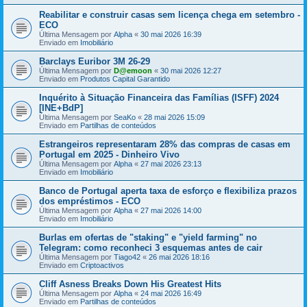
Reabilitar e construir casas sem licença chega em setembro -
ECO
Última Mensagem por
Alpha
«
30 mai 2026 16:39
Enviado em
Imobiliário
Barclays Euribor 3M 26-29
Última Mensagem por
D@emoon
«
30 mai 2026 12:27
Enviado em
Produtos Capital Garantido
Inquérito à Situação Financeira das Famílias (ISFF) 2024
[INE+BdP]
Última Mensagem por
SeaKo
«
28 mai 2026 15:09
Enviado em
Partilhas de conteúdos
Estrangeiros representaram 28% das compras de casas em
Portugal em 2025 - Dinheiro Vivo
Última Mensagem por
Alpha
«
27 mai 2026 23:13
Enviado em
Imobiliário
Banco de Portugal aperta taxa de esforço e flexibiliza prazos
dos empréstimos - ECO
Última Mensagem por
Alpha
«
27 mai 2026 14:00
Enviado em
Imobiliário
Burlas em ofertas de "staking" e "yield farming" no
Telegram: como reconheci 3 esquemas antes de cair
Última Mensagem por
Tiago42
«
26 mai 2026 18:16
Enviado em
Criptoactivos
Cliff Asness Breaks Down His Greatest Hits
Última Mensagem por
Alpha
«
24 mai 2026 16:49
Enviado em
Partilhas de conteúdos