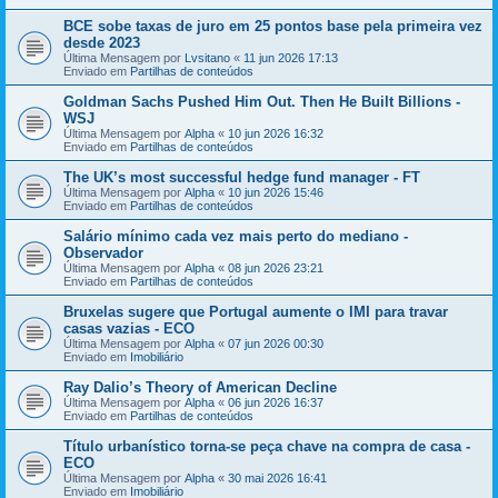
BCE sobe taxas de juro em 25 pontos base pela primeira vez
desde 2023
Última Mensagem por
Lvsitano
«
11 jun 2026 17:13
Enviado em
Partilhas de conteúdos
Goldman Sachs Pushed Him Out. Then He Built Billions -
WSJ
Última Mensagem por
Alpha
«
10 jun 2026 16:32
Enviado em
Partilhas de conteúdos
The UK’s most successful hedge fund manager - FT
Última Mensagem por
Alpha
«
10 jun 2026 15:46
Enviado em
Partilhas de conteúdos
Salário mínimo cada vez mais perto do mediano -
Observador
Última Mensagem por
Alpha
«
08 jun 2026 23:21
Enviado em
Partilhas de conteúdos
Bruxelas sugere que Portugal aumente o IMI para travar
casas vazias - ECO
Última Mensagem por
Alpha
«
07 jun 2026 00:30
Enviado em
Imobiliário
Ray Dalio’s Theory of American Decline
Última Mensagem por
Alpha
«
06 jun 2026 16:37
Enviado em
Partilhas de conteúdos
Título urbanístico torna-se peça chave na compra de casa -
ECO
Última Mensagem por
Alpha
«
30 mai 2026 16:41
Enviado em
Imobiliário