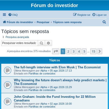
Fórum do investidor
FAQ
Registe-se
Ligue-se
P
Fórum do investidor
Pesquisar
Tópicos sem resposta
e
Tópicos sem resposta
s
Pesquisa avançada
q
Pesquisar
Pesquisa avançada
u
Página
1
de
15
1
2
3
4
5
15
Pró
A pesquisa encontrou 375 resultados
i
...
s
Tópicos
a
The full-length interview with Elon Musk | The Economist
r
Última Mensagem por
Alpha
«
05 ago 2026 17:13
Enviado em
Partilhas de conteúdos
Why knowing the future doesn't always help predict markets |
The Economist
Última Mensagem por
Alpha
«
05 ago 2026 15:29
Enviado em
Partilhas de conteúdos
John Graham: Inside the Fund Investing for 22 Million
Canadians
Última Mensagem por
Alpha
«
02 ago 2026 16:00
Enviado em
Partilhas de conteúdos