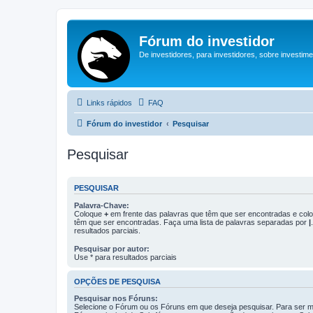
Fórum do investidor
De investidores, para investidores, sobre investim
Links rápidos
FAQ
Fórum do investidor
Pesquisar
Pesquisar
PESQUISAR
Palavra-Chave:
Coloque
+
em frente das palavras que têm que ser encontradas e co
têm que ser encontradas. Faça uma lista de palavras separadas por
|
resultados parciais.
Pesquisar por autor:
Use * para resultados parciais
OPÇÕES DE PESQUISA
Pesquisar nos Fóruns:
Selecione o Fórum ou os Fóruns em que deseja pesquisar. Para ser ma