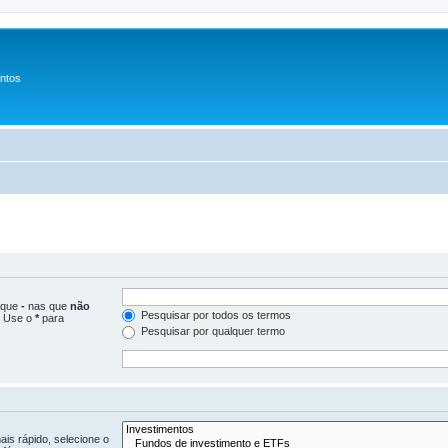
entos
loque
-
nas que
não
Pesquisar por todos os termos
. Use o
*
para
Pesquisar por qualquer termo
is rápido, selecione o