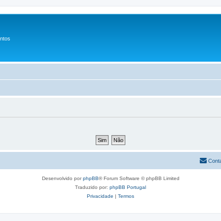
entos
Cont
Desenvolvido por
phpBB
® Forum Software © phpBB Limited
Traduzido por:
phpBB Portugal
Privacidade
|
Termos