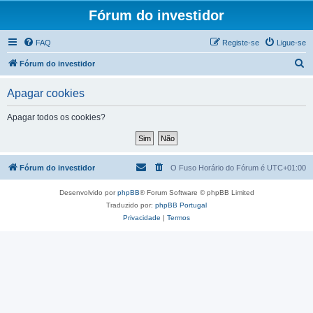
Fórum do investidor
FAQ
Registe-se
Ligue-se
P
Fórum do investidor
e
Apagar cookies
s
q
Apagar todos os cookies?
u
i
s
Fórum do investidor
O Fuso Horário do Fórum é
UTC+01:00
a
Desenvolvido por
phpBB
® Forum Software © phpBB Limited
r
Traduzido por:
phpBB Portugal
Privacidade
|
Termos