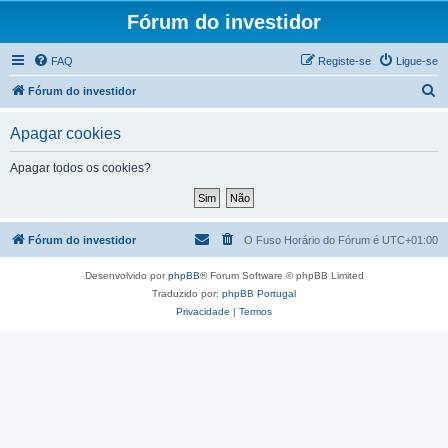
Fórum do investidor
FAQ
Registe-se
Ligue-se
P
Fórum do investidor
e
Apagar cookies
s
q
Apagar todos os cookies?
u
i
s
Fórum do investidor
O Fuso Horário do Fórum é
UTC+01:00
a
Desenvolvido por
phpBB
® Forum Software © phpBB Limited
r
Traduzido por:
phpBB Portugal
Privacidade
|
Termos