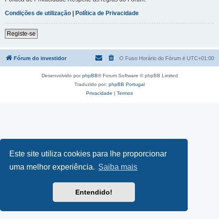
Condições de utilização
|
Política de Privacidade
Registe-se
Fórum do investidor
O Fuso Horário do Fórum é
UTC+01:00
Desenvolvido por
phpBB
® Forum Software © phpBB Limited
Traduzido por:
phpBB Portugal
Privacidade
|
Termos
Este site utiliza cookies para lhe proporcionar
uma melhor experiência.
Saiba mais
Entendido!