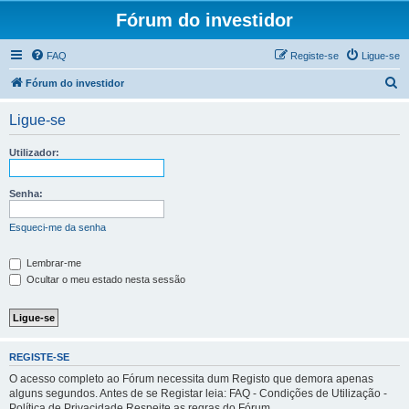
Fórum do investidor
FAQ
Registe-se
Ligue-se
P
Fórum do investidor
e
Ligue-se
s
q
Utilizador:
u
i
Senha:
s
Esqueci-me da senha
a
r
Lembrar-me
Ocultar o meu estado nesta sessão
REGISTE-SE
O acesso completo ao Fórum necessita dum Registo que demora apenas
alguns segundos. Antes de se Registar leia: FAQ - Condições de Utilização -
Política de Privacidade Respeite as regras do Fórum.