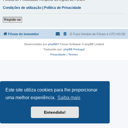
Condições de utilização
|
Política de Privacidade
Registe-se
Fórum do investidor
O Fuso Horário do Fórum é
UTC+01:00
Desenvolvido por
phpBB
® Forum Software © phpBB Limited
Traduzido por:
phpBB Portugal
Privacidade
|
Termos
Este site utiliza cookies para lhe proporcionar
uma melhor experiência.
Saiba mais
Entendido!