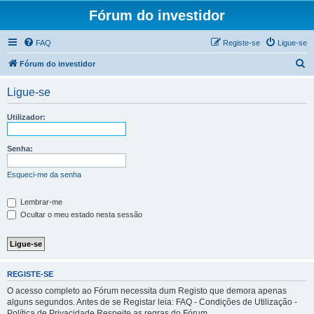
Fórum do investidor
FAQ
Registe-se
Ligue-se
P
Fórum do investidor
e
Ligue-se
s
q
Utilizador:
u
i
Senha:
s
Esqueci-me da senha
a
r
Lembrar-me
Ocultar o meu estado nesta sessão
REGISTE-SE
O acesso completo ao Fórum necessita dum Registo que demora apenas
alguns segundos. Antes de se Registar leia: FAQ - Condições de Utilização -
Política de Privacidade Respeite as regras do Fórum.