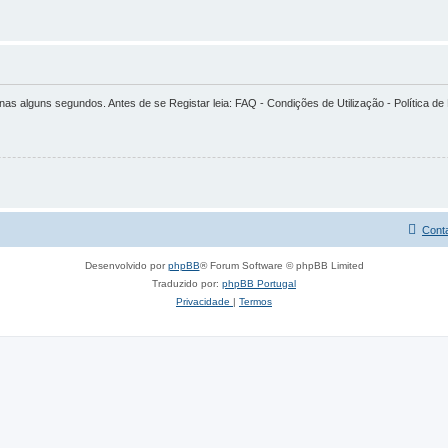
alguns segundos. Antes de se Registar leia: FAQ - Condições de Utilização - Política de
Cont
Desenvolvido por
phpBB
® Forum Software © phpBB Limited
Traduzido por:
phpBB Portugal
Privacidade
|
Termos