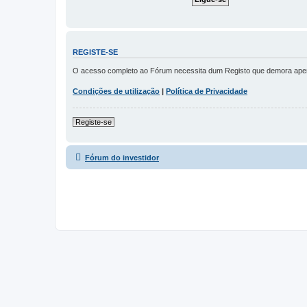
REGISTE-SE
O acesso completo ao Fórum necessita dum Registo que demora apenas 
Condições de utilização
|
Política de Privacidade
Registe-se
Fórum do investidor