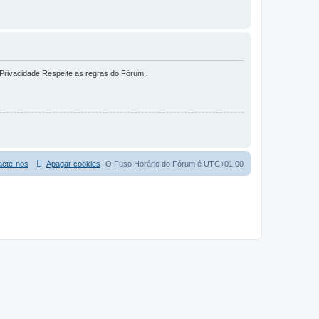
 Privacidade Respeite as regras do Fórum.
acte-nos
Apagar cookies
O Fuso Horário do Fórum é
UTC+01:00