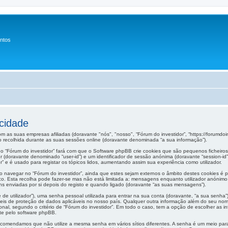
entos
acidade
m as suas empresas afiliadas (doravante "nós", "nosso", “Fórum do investidor”, “https://forumdoi
 recolhida durante as suas sessões online (doravante denominada “a sua informação”).
o “Fórum do investidor” fará com que o Software phpBB crie cookies que são pequenos ficheiros
dor (doravante denominado “user-id”) e um identificador de sessão anónima (doravante “session-id
r” e é usado para registar os tópicos lidos, aumentando assim sua experiência como utilizador.
navegar no “Fórum do investidor”, ainda que estes sejam externos o âmbito destes cookies é 
co. Esta recolha pode fazer-se mas não está limitada a: mensagens enquanto utilizador anónim
ns enviadas por si depois do registo e quando ligado (doravante “as suas mensagens”).
 utilizador”), uma senha pessoal utilizada para entrar na sua conta (doravante, “a sua senha”)
leis de proteção de dados aplicáveis no nosso país. Qualquer outra informação além do seu nome
cional, segundo o critério de “Fórum do investidor”. Em todo o caso, tem a opção de escolher as
te pelo software phpBB.
ecomendamos que não utilize a mesma senha em vários sítios diferentes. A senha é um meio para