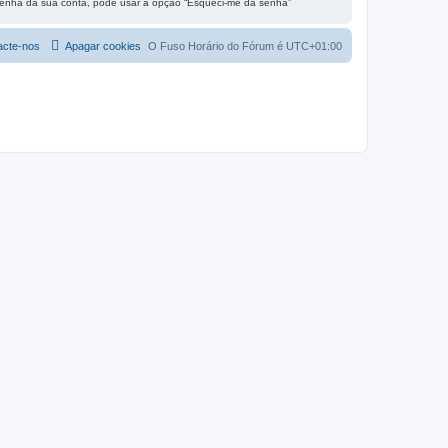
 senha da sua conta, pode usar a opção “Esqueci-me da senha”
acte-nos
Apagar cookies
O Fuso Horário do Fórum é
UTC+01:00