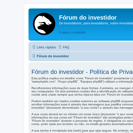
Fórum do investidor
De investidores, para investidores, sobre investim
Ir para o conteúdo
Links rápidos
FAQ
Fórum do investidor
Fórum do investidor - Política de Priv
Esta política explica em detalhe como “Fórum do investidor” juntamente co
“www.phpbb.com”, “Grupo phpBB”, “Equipas phpBB”) utilizam a informação
Recolheremos informações suas de duas formas. A primeira, ao navegar n
seu computador. Os dois primeiros cookies têm a identificação do utiliza
cookie será criado sempre que tenha tópicos lidos em “Fórum do investido
Podem também ser criados cookies externos ao software phpBB enquanto 
recolher informações suas é através das mensagens que partilha connos
investidor” (doravante denominado “a sua conta”) e através das mensage
A sua conta deverá ter no mínimo um nome único (doravante “o seu nome de
informações da sua conta em “Fórum do investidor” são protegidas pelas 
“Fórum do investidor” durante o processo de registo, é obrigatória ou op
conta, pode optar por receber, ou não, os emails gerados automaticamen
A sua senha é encriptada (via hash) para que seja segura. No entanto, r