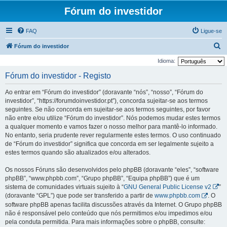
Fórum do investidor
FAQ
Ligue-se
P
Fórum do investidor
e
Idioma:
s
Fórum do investidor - Registo
q
Ao entrar em “Fórum do investidor” (doravante “nós”, “nosso”, “Fórum do
u
investidor”, “https://forumdoinvestidor.pt”), concorda sujeitar-se aos termos
i
seguintes. Se não concorda em sujeitar-se aos termos seguintes, por favor
não entre e/ou utilize “Fórum do investidor”. Nós podemos mudar estes termos
s
a qualquer momento e vamos fazer o nosso melhor para mantê-lo informado.
a
No entanto, seria prudente rever regularmente estes termos. O uso continuado
r
de “Fórum do investidor” significa que concorda em ser legalmente sujeito a
estes termos quando são atualizados e/ou alterados.
Os nossos Fóruns são desenvolvidos pelo phpBB (doravante “eles”, “software
phpBB”, “www.phpbb.com”, “Grupo phpBB”, “Equipa phpBB”) que é um
sistema de comunidades virtuais sujeito à “
GNU General Public License v2
”
(doravante “GPL”) que pode ser transferido a partir de
www.phpbb.com
. O
software phpBB apenas facilita discussões através da Internet. O Grupo phpBB
não é responsável pelo conteúdo que nós permitimos e/ou impedimos e/ou
pela conduta permitida. Para mais informações sobre o phpBB, consulte: