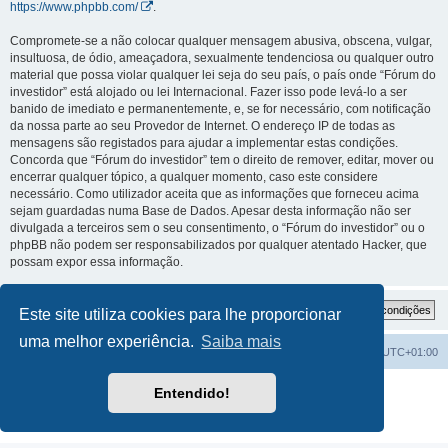
https://www.phpbb.com/
.
Compromete-se a não colocar qualquer mensagem abusiva, obscena, vulgar,
insultuosa, de ódio, ameaçadora, sexualmente tendenciosa ou qualquer outro
material que possa violar qualquer lei seja do seu país, o país onde “Fórum do
investidor” está alojado ou lei Internacional. Fazer isso pode levá-lo a ser
banido de imediato e permanentemente, e, se for necessário, com notificação
da nossa parte ao seu Provedor de Internet. O endereço IP de todas as
mensagens são registados para ajudar a implementar estas condições.
Concorda que “Fórum do investidor” tem o direito de remover, editar, mover ou
encerrar qualquer tópico, a qualquer momento, caso este considere
necessário. Como utilizador aceita que as informações que forneceu acima
sejam guardadas numa Base de Dados. Apesar desta informação não ser
divulgada a terceiros sem o seu consentimento, o “Fórum do investidor” ou o
phpBB não podem ser responsabilizados por qualquer atentado Hacker, que
possam expor essa informação.
Este site utiliza cookies para lhe proporcionar
uma melhor experiência.
Saiba mais
Fórum do investidor
O Fuso Horário do Fórum é
UTC+01:00
Desenvolvido por
phpBB
® Forum Software © phpBB Limited
Entendido!
Traduzido por:
phpBB Portugal
Privacidade
|
Termos