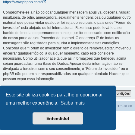
https://www.phpbb.com/
.
Compromete-se a não colocar qualquer mensagem abusiva, obscena, vulgar,
insultuosa, de ódio, ameaçadora, sexualmente tendenciosa ou qualquer outro
material que possa violar qualquer lei seja do seu país, o país onde “Fórum do
investidor” está alojado ou lei Internacional. Fazer isso pode levá-lo a ser
banido de imediato e permanentemente, e, se for necessário, com notificação
da nossa parte ao seu Provedor de Internet. O endereço IP de todas as
mensagens são registados para ajudar a implementar estas condições.
Concorda que “Fórum do investidor” tem o direito de remover, editar, mover ou
encerrar qualquer tópico, a qualquer momento, caso este considere
necessário. Como utilizador aceita que as informações que forneceu acima
sejam guardadas numa Base de Dados. Apesar desta informação não ser
divulgada a terceiros sem o seu consentimento, o “Fórum do investidor” ou o
phpBB não podem ser responsabilizados por qualquer atentado Hacker, que
possam expor essa informação.
Este site utiliza cookies para lhe proporcionar
uma melhor experiência.
Saiba mais
Fórum do investidor
O Fuso Horário do Fórum é
UTC+01:00
Desenvolvido por
phpBB
® Forum Software © phpBB Limited
Entendido!
Traduzido por:
phpBB Portugal
Privacidade
|
Termos