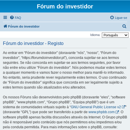
Fórum do investidor
FAQ
Ligue-se
P
Fórum do investidor
e
Idioma:
s
Fórum do investidor - Registo
q
Ao entrar em “Fórum do investidor” (doravante “nós”, “nosso”, “Fórum do
u
investidor”, “https://forumdoinvestidor.pt”), concorda sujeitar-se aos termos
i
seguintes. Se não concorda em sujeitar-se aos termos seguintes, por favor
não entre e/ou utilize “Fórum do investidor”. Nós podemos mudar estes termos
s
a qualquer momento e vamos fazer o nosso melhor para mantê-lo informado.
a
No entanto, seria prudente rever regularmente estes termos. O uso continuado
r
de “Fórum do investidor” significa que concorda em ser legalmente sujeito a
estes termos quando são atualizados e/ou alterados.
Os nossos Fóruns são desenvolvidos pelo phpBB (doravante “eles”, “software
phpBB”, “www.phpbb.com”, “Grupo phpBB”, “Equipa phpBB”) que é um
sistema de comunidades virtuais sujeito à “
GNU General Public License v2
”
(doravante “GPL”) que pode ser transferido a partir de
www.phpbb.com
. O
software phpBB apenas facilita discussões através da Internet. O Grupo phpBB
não é responsável pelo conteúdo que nós permitimos e/ou impedimos e/ou
pela conduta permitida. Para mais informações sobre o phpBB, consulte: