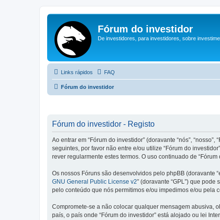
Fórum do investidor
De investidores, para investidores, sobre investim
Links rápidos
FAQ
Fórum do investidor
Fórum do investidor - Registo
Ao entrar em “Fórum do investidor” (doravante “nós”, “nosso”, “
seguintes, por favor não entre e/ou utilize “Fórum do invest
rever regularmente estes termos. O uso continuado de “Fórum d
Os nossos Fóruns são desenvolvidos pelo phpBB (doravante “e
GNU General Public License v2
” (doravante “GPL”) que pode se
pelo conteúdo que nós permitimos e/ou impedimos e/ou pela c
Compromete-se a não colocar qualquer mensagem abusiva, obsc
país, o país onde “Fórum do investidor” está alojado ou lei In