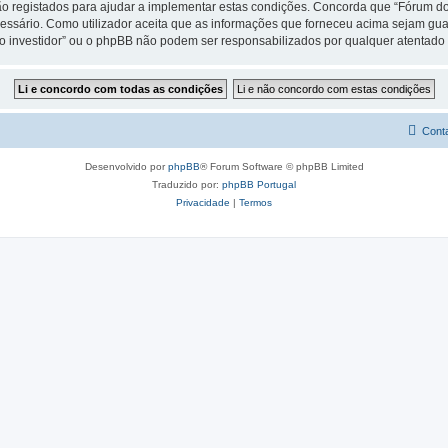
 registados para ajudar a implementar estas condições. Concorda que “Fórum do in
cessário. Como utilizador aceita que as informações que forneceu acima sejam 
do investidor” ou o phpBB não podem ser responsabilizados por qualquer atentad
Cont
Desenvolvido por
phpBB
® Forum Software © phpBB Limited
Traduzido por:
phpBB Portugal
Privacidade
|
Termos