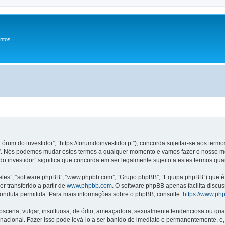
entos
Fórum do investidor”, “https://forumdoinvestidor.pt”), concorda sujeitar-se aos ter
idor”. Nós podemos mudar estes termos a qualquer momento e vamos fazer o nosso m
o investidor” significa que concorda em ser legalmente sujeito a estes termos qua
les”, “software phpBB”, “www.phpbb.com”, “Grupo phpBB”, “Equipa phpBB”) que é u
r transferido a partir de
www.phpbb.com
. O software phpBB apenas facilita discu
onduta permitida. Para mais informações sobre o phpBB, consulte:
https://www.ph
ena, vulgar, insultuosa, de ódio, ameaçadora, sexualmente tendenciosa ou qualqu
ternacional. Fazer isso pode levá-lo a ser banido de imediato e permanentemente, e,