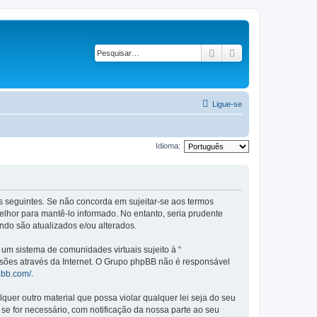
Pesquisar
Pesquisa avançad
Ligue-se
Idioma:
mos seguintes. Se não concorda em sujeitar-se aos termos
elhor para mantê-lo informado. No entanto, seria prudente
ndo são atualizados e/ou alterados.
m sistema de comunidades virtuais sujeito à “
ssões através da Internet. O Grupo phpBB não é responsável
pbb.com/
.
er outro material que possa violar qualquer lei seja do seu
 se for necessário, com notificação da nossa parte ao seu