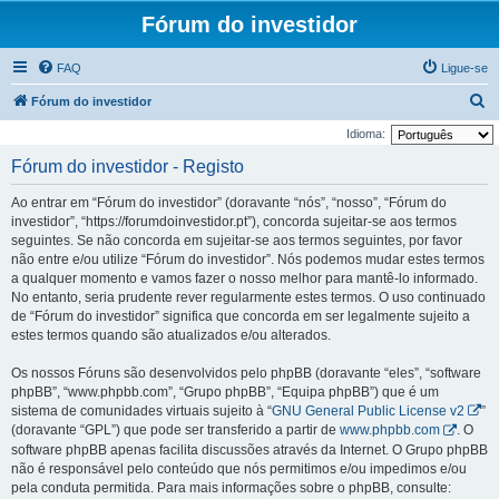
Fórum do investidor
FAQ
Ligue-se
P
Fórum do investidor
e
Idioma:
s
Fórum do investidor - Registo
q
Ao entrar em “Fórum do investidor” (doravante “nós”, “nosso”, “Fórum do
u
investidor”, “https://forumdoinvestidor.pt”), concorda sujeitar-se aos termos
i
seguintes. Se não concorda em sujeitar-se aos termos seguintes, por favor
não entre e/ou utilize “Fórum do investidor”. Nós podemos mudar estes termos
s
a qualquer momento e vamos fazer o nosso melhor para mantê-lo informado.
a
No entanto, seria prudente rever regularmente estes termos. O uso continuado
r
de “Fórum do investidor” significa que concorda em ser legalmente sujeito a
estes termos quando são atualizados e/ou alterados.
Os nossos Fóruns são desenvolvidos pelo phpBB (doravante “eles”, “software
phpBB”, “www.phpbb.com”, “Grupo phpBB”, “Equipa phpBB”) que é um
sistema de comunidades virtuais sujeito à “
GNU General Public License v2
”
(doravante “GPL”) que pode ser transferido a partir de
www.phpbb.com
. O
software phpBB apenas facilita discussões através da Internet. O Grupo phpBB
não é responsável pelo conteúdo que nós permitimos e/ou impedimos e/ou
pela conduta permitida. Para mais informações sobre o phpBB, consulte: