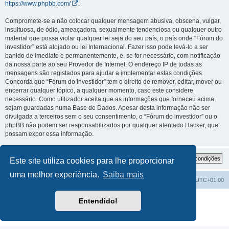
https://www.phpbb.com/
.
Compromete-se a não colocar qualquer mensagem abusiva, obscena, vulgar,
insultuosa, de ódio, ameaçadora, sexualmente tendenciosa ou qualquer outro
material que possa violar qualquer lei seja do seu país, o país onde “Fórum do
investidor” está alojado ou lei Internacional. Fazer isso pode levá-lo a ser
banido de imediato e permanentemente, e, se for necessário, com notificação
da nossa parte ao seu Provedor de Internet. O endereço IP de todas as
mensagens são registados para ajudar a implementar estas condições.
Concorda que “Fórum do investidor” tem o direito de remover, editar, mover ou
encerrar qualquer tópico, a qualquer momento, caso este considere
necessário. Como utilizador aceita que as informações que forneceu acima
sejam guardadas numa Base de Dados. Apesar desta informação não ser
divulgada a terceiros sem o seu consentimento, o “Fórum do investidor” ou o
phpBB não podem ser responsabilizados por qualquer atentado Hacker, que
possam expor essa informação.
Este site utiliza cookies para lhe proporcionar
uma melhor experiência.
Saiba mais
Fórum do investidor
O Fuso Horário do Fórum é
UTC+01:00
Desenvolvido por
phpBB
® Forum Software © phpBB Limited
Entendido!
Traduzido por:
phpBB Portugal
Privacidade
|
Termos