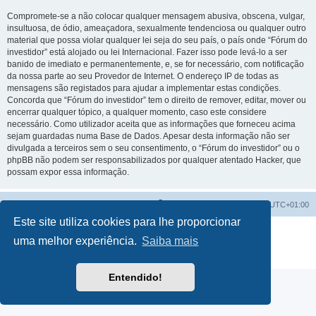
Compromete-se a não colocar qualquer mensagem abusiva, obscena, vulgar,
insultuosa, de ódio, ameaçadora, sexualmente tendenciosa ou qualquer outro
material que possa violar qualquer lei seja do seu país, o país onde “Fórum do
investidor” está alojado ou lei Internacional. Fazer isso pode levá-lo a ser
banido de imediato e permanentemente, e, se for necessário, com notificação
da nossa parte ao seu Provedor de Internet. O endereço IP de todas as
mensagens são registados para ajudar a implementar estas condições.
Concorda que “Fórum do investidor” tem o direito de remover, editar, mover ou
encerrar qualquer tópico, a qualquer momento, caso este considere
necessário. Como utilizador aceita que as informações que forneceu acima
sejam guardadas numa Base de Dados. Apesar desta informação não ser
divulgada a terceiros sem o seu consentimento, o “Fórum do investidor” ou o
phpBB não podem ser responsabilizados por qualquer atentado Hacker, que
possam expor essa informação.
Fórum do investidor
O Fuso Horário do Fórum é
UTC+01:00
Este site utiliza cookies para lhe proporcionar
Desenvolvido por
phpBB
® Forum Software © phpBB Limited
uma melhor experiência.
Saiba mais
Traduzido por:
phpBB Portugal
Privacidade
|
Termos
Entendido!