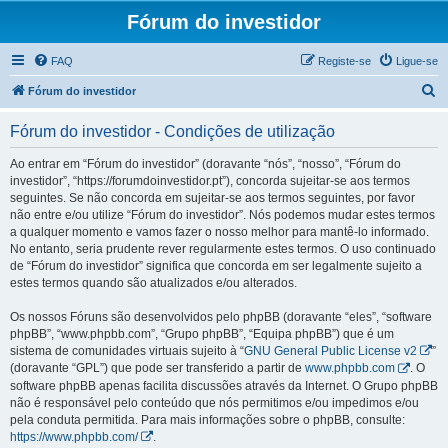
Fórum do investidor
FAQ
Registe-se
Ligue-se
P
Fórum do investidor
e
Fórum do investidor - Condições de utilização
s
q
Ao entrar em “Fórum do investidor” (doravante “nós”, “nosso”, “Fórum do
investidor”, “https://forumdoinvestidor.pt”), concorda sujeitar-se aos termos
u
seguintes. Se não concorda em sujeitar-se aos termos seguintes, por favor
i
não entre e/ou utilize “Fórum do investidor”. Nós podemos mudar estes termos
a qualquer momento e vamos fazer o nosso melhor para mantê-lo informado.
s
No entanto, seria prudente rever regularmente estes termos. O uso continuado
a
de “Fórum do investidor” significa que concorda em ser legalmente sujeito a
estes termos quando são atualizados e/ou alterados.
r
Os nossos Fóruns são desenvolvidos pelo phpBB (doravante “eles”, “software
phpBB”, “www.phpbb.com”, “Grupo phpBB”, “Equipa phpBB”) que é um
sistema de comunidades virtuais sujeito à “
GNU General Public License v2
”
(doravante “GPL”) que pode ser transferido a partir de
www.phpbb.com
. O
software phpBB apenas facilita discussões através da Internet. O Grupo phpBB
não é responsável pelo conteúdo que nós permitimos e/ou impedimos e/ou
pela conduta permitida. Para mais informações sobre o phpBB, consulte:
https://www.phpbb.com/
.