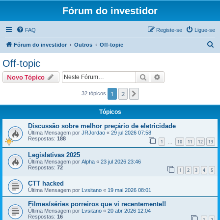
Fórum do investidor
FAQ
Registe-se
Ligue-se
P
Fórum do investidor
Outros
Off-topic
e
Off-topic
s
Pesquisar
Pesquisa avançada
Novo Tópico
q
u
1
2
Próximo
32 tópicos
i
Tópicos
s
Discussão sobre melhor preçário de eletricidade
a
Última Mensagem por
JRJordao
«
29 jul 2026 07:58
Respostas:
188
r
1
10
11
12
13
...
Legislativas 2025
Última Mensagem por
Alpha
«
23 jul 2026 23:46
Respostas:
72
1
2
3
4
5
CTT hacked
Última Mensagem por
Lvsitano
«
19 mai 2026 08:01
Filmes/séries porreiros que vi recentemente!!
Última Mensagem por
Lvsitano
«
20 abr 2026 12:04
Respostas:
16
1
2