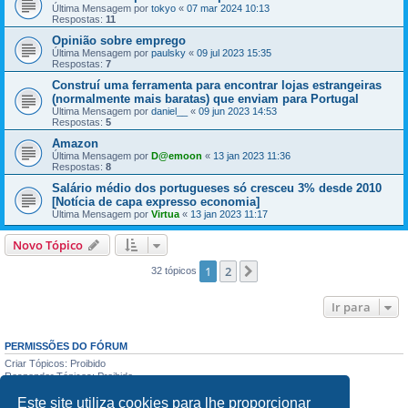
Última Mensagem por
tokyo
«
07 mar 2024 10:13
Respostas:
11
Opinião sobre emprego
Última Mensagem por
paulsky
«
09 jul 2023 15:35
Respostas:
7
Construí uma ferramenta para encontrar lojas estrangeiras
(normalmente mais baratas) que enviam para Portugal
Última Mensagem por
daniel__
«
09 jun 2023 14:53
Respostas:
5
Amazon
Última Mensagem por
D@emoon
«
13 jan 2023 11:36
Respostas:
8
Salário médio dos portugueses só cresceu 3% desde 2010
[Notícia de capa expresso economia]
Última Mensagem por
Virtua
«
13 jan 2023 11:17
Novo Tópico
1
2
Próximo
32 tópicos
Ir para
PERMISSÕES DO FÓRUM
Criar Tópicos: Proibido
Responder Tópicos: Proibido
Editar Mensagens: Proibido
Este site utiliza cookies para lhe proporcionar
Apagar Mensagens: Proibido