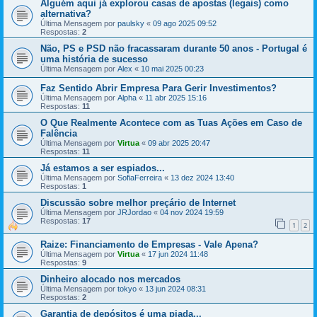
Alguém aqui já explorou casas de apostas (legais) como
alternativa?
Última Mensagem por
paulsky
«
09 ago 2025 09:52
Respostas:
2
Não, PS e PSD não fracassaram durante 50 anos - Portugal é
uma história de sucesso
Última Mensagem por
Alex
«
10 mai 2025 00:23
Faz Sentido Abrir Empresa Para Gerir Investimentos?
Última Mensagem por
Alpha
«
11 abr 2025 15:16
Respostas:
11
O Que Realmente Acontece com as Tuas Ações em Caso de
Falência
Última Mensagem por
Virtua
«
09 abr 2025 20:47
Respostas:
11
Já estamos a ser espiados...
Última Mensagem por
SofiaFerreira
«
13 dez 2024 13:40
Respostas:
1
Discussão sobre melhor preçário de Internet
Última Mensagem por
JRJordao
«
04 nov 2024 19:59
Respostas:
17
1
2
Raize: Financiamento de Empresas - Vale Apena?
Última Mensagem por
Virtua
«
17 jun 2024 11:48
Respostas:
9
Dinheiro alocado nos mercados
Última Mensagem por
tokyo
«
13 jun 2024 08:31
Respostas:
2
Garantia de depósitos é uma piada...