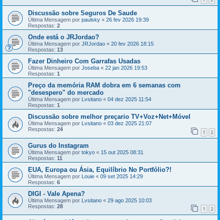
Discussão sobre Seguros De Saude
Última Mensagem por
paulsky
«
26 fev 2026 19:39
Respostas:
2
Onde está o JRJordao?
Última Mensagem por
JRJordao
«
20 fev 2026 18:15
Respostas:
13
Fazer Dinheiro Com Garrafas Usadas
Última Mensagem por
Joseba
«
22 jan 2026 19:53
Respostas:
1
Preço da memória RAM dobra em 6 semanas com
"desespero" do mercado
Última Mensagem por
Lvsitano
«
04 dez 2025 11:54
Respostas:
1
Discussão sobre melhor preçario TV+Voz+Net+Móvel
Última Mensagem por
Lvsitano
«
03 dez 2025 21:07
Respostas:
24
1
2
Gurus do Instagram
Última Mensagem por
tokyo
«
15 out 2025 08:31
Respostas:
11
EUA, Europa ou Ásia, Equilíbrio No Portfólio?!
Última Mensagem por
Louie
«
09 set 2025 14:29
Respostas:
6
DIGI - Vale Apena?
Última Mensagem por
Lvsitano
«
29 ago 2025 10:03
Respostas:
28
1
2