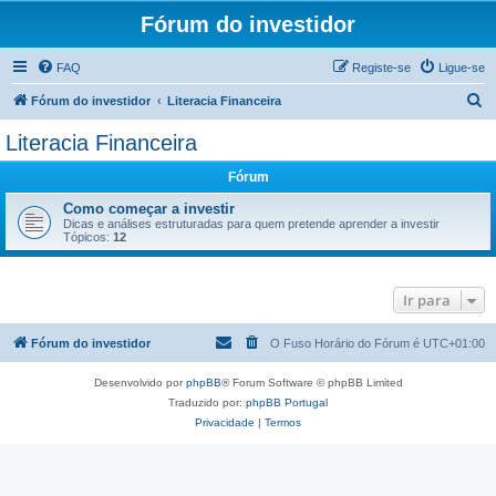
Fórum do investidor
FAQ
Registe-se
Ligue-se
P
Fórum do investidor
Literacia Financeira
e
Literacia Financeira
s
Fórum
q
u
Como começar a investir
Dicas e análises estruturadas para quem pretende aprender a investir
i
Tópicos:
12
s
a
Ir para
r
Fórum do investidor
O Fuso Horário do Fórum é
UTC+01:00
Desenvolvido por
phpBB
® Forum Software © phpBB Limited
Traduzido por:
phpBB Portugal
Privacidade
|
Termos