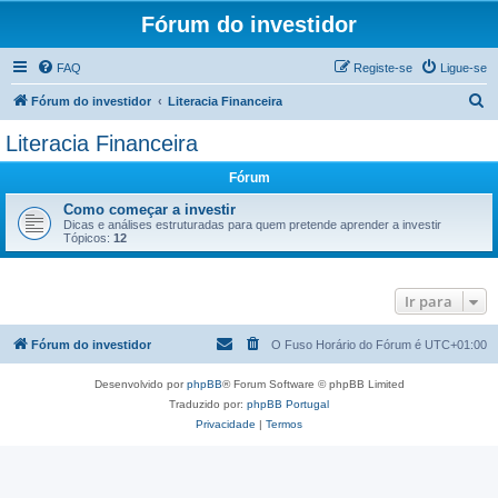
Fórum do investidor
FAQ
Registe-se
Ligue-se
P
Fórum do investidor
Literacia Financeira
e
Literacia Financeira
s
Fórum
q
u
Como começar a investir
Dicas e análises estruturadas para quem pretende aprender a investir
i
Tópicos:
12
s
a
Ir para
r
Fórum do investidor
O Fuso Horário do Fórum é
UTC+01:00
Desenvolvido por
phpBB
® Forum Software © phpBB Limited
Traduzido por:
phpBB Portugal
Privacidade
|
Termos