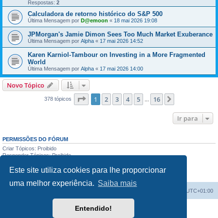
Respostas:
2
Calculadora de retorno histórico do S&P 500
Última Mensagem por
D@emoon
«
18 mai 2026 19:08
JPMorgan's Jamie Dimon Sees Too Much Market Exuberance
Última Mensagem por
Alpha
«
17 mai 2026 14:52
Karen Karniol-Tambour on Investing in a More Fragmented
World
Última Mensagem por
Alpha
«
17 mai 2026 14:00
Novo Tópico
Página
1
de
16
1
2
3
4
5
16
Próximo
378 tópicos
...
Ir para
PERMISSÕES DO FÓRUM
Criar Tópicos: Proibido
Responder Tópicos: Proibido
Editar Mensagens: Proibido
Este site utiliza cookies para lhe proporcionar
Apagar Mensagens: Proibido
Enviar anexos: Proibido
uma melhor experiência.
Saiba mais
Fórum do investidor
O Fuso Horário do Fórum é
UTC+01:00
Entendido!
Desenvolvido por
phpBB
® Forum Software © phpBB Limited
Traduzido por:
phpBB Portugal