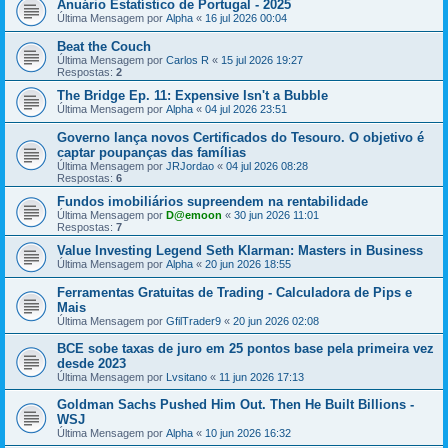
Anuário Estatístico de Portugal - 2025
Última Mensagem por
Alpha
«
16 jul 2026 00:04
Beat the Couch
Última Mensagem por
Carlos R
«
15 jul 2026 19:27
Respostas:
2
The Bridge Ep. 11: Expensive Isn't a Bubble
Última Mensagem por
Alpha
«
04 jul 2026 23:51
Governo lança novos Certificados do Tesouro. O objetivo é
captar poupanças das famílias
Última Mensagem por
JRJordao
«
04 jul 2026 08:28
Respostas:
6
Fundos imobiliários supreendem na rentabilidade
Última Mensagem por
D@emoon
«
30 jun 2026 11:01
Respostas:
7
Value Investing Legend Seth Klarman: Masters in Business
Última Mensagem por
Alpha
«
20 jun 2026 18:55
Ferramentas Gratuitas de Trading - Calculadora de Pips e
Mais
Última Mensagem por
GfilTrader9
«
20 jun 2026 02:08
BCE sobe taxas de juro em 25 pontos base pela primeira vez
desde 2023
Última Mensagem por
Lvsitano
«
11 jun 2026 17:13
Goldman Sachs Pushed Him Out. Then He Built Billions -
WSJ
Última Mensagem por
Alpha
«
10 jun 2026 16:32