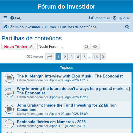
Fórum do investidor
FAQ
Registe-se
Ligue-se
P
Fórum do investidor
Outros
Partilhas de conteúdos
e
Partilhas de conteúdos
s
Pesquisar
Pesquisa avançada
Novo Tópico
q
u
Página
1
de
16
1
2
3
4
5
16
Próximo
378 tópicos
...
i
Tópicos
s
The full-length interview with Elon Musk | The Economist
a
Última Mensagem por
Alpha
«
05 ago 2026 17:13
r
Why knowing the future doesn't always help predict markets |
The Economist
Última Mensagem por
Alpha
«
05 ago 2026 15:29
John Graham: Inside the Fund Investing for 22 Million
Canadians
Última Mensagem por
Alpha
«
02 ago 2026 16:00
Península Ibérica em Números - 2025
Última Mensagem por
Alpha
«
16 jul 2026 23:07