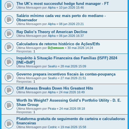
The UK’s most successful hedge fund manager - FT
Última Mensagem por
Alpha
«
10 jun 2026 15:46
Salário mínimo cada vez mais perto do mediano -
Observador
Última Mensagem por
Alpha
«
08 jun 2026 23:21
Ray Dalio’s Theory of American Decline
Última Mensagem por
Alpha
«
06 jun 2026 16:37
Calculadora de retorno histórico de Ações/Etfs
Última Mensagem por
D@emoon
«
30 mai 2026 14:24
Respostas:
1
Inquérito à Situação Financeira das Famílias (ISFF) 2024
[INE+BdP]
Última Mensagem por
SeaKo
«
28 mai 2026 15:09
Governo prepara incentivos fiscais às contas-poupança
Última Mensagem por
SeaKo
«
27 mai 2026 21:51
Respostas:
1
Cliff Asness Breaks Down His Greatest Hits
Última Mensagem por
Alpha
«
24 mai 2026 16:49
Worth Its Weight? Assessing Gold’s Portfolio Utility - D. E.
Shaw Group
Última Mensagem por
Pirata
«
24 mai 2026 08:18
Respostas:
1
Plataforma gratuita de seguimento de carteira e calculadoras
financeiras
Última Mensagem por
Cedric
«
19 mai 2026 15:58