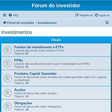
Fórum do investidor
FAQ
Registe-se
Ligue-se
P
Fórum do investidor
Investimentos
e
Investimentos
s
Fórum
q
u
Fundos de investimento e ETFs
Local de discussão sobre fundos e ETFs
i
Tópicos:
87
s
PPRs
Local de discussão sobre tudo o que é relacionado com PPRs
a
Tópicos:
31
r
Produtos Capital Garantido
Fórum de discussão sobre produtos de capital garantido sejam CA, seguros
ou depósitos
Tópicos:
35
Acções
Fórum de discussão sobre acções
Tópicos:
12
Obrigações
Fórum de discussão sobre obrigações
Tópicos:
23