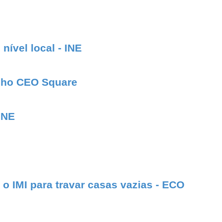
nível local - INE
elho CEO Square
INE
o IMI para travar casas vazias - ECO