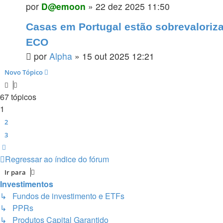
por
D@emoon
»
22 dez 2025 11:50
Casas em Portugal estão sobrevaloriz
ECO
por
Alpha
»
15 out 2025 12:21
Novo Tópico
67 tópicos
1
2
3
Próximo
Regressar ao índice do fórum
Ir para
Investimentos
↳ Fundos de investimento e ETFs
↳ PPRs
↳ Produtos Capital Garantido