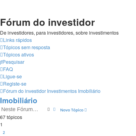
Fórum do investidor
De investidores, para investidores, sobre investimentos
Links rápidos
Tópicos sem resposta
Tópicos ativos
Pesquisar
FAQ
Ligue-se
Registe-se
Fórum do investidor
Investimentos
Imobiliário
Imobiliário
Pesquisar
Pesquisa avançada
Novo Tópico
67 tópicos
1
2