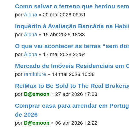
Como salvar o terreno que herdou sem
por
Alpha
»
20 mai 2026 09:51
Inquérito à Avaliação Bancária na Habi
por
Alpha
»
15 abr 2025 18:33
O que vai acontecer às terras “sem d
por
Alpha
»
17 mai 2026 23:54
Mercado de Imóveis Residenciais em 
por
ramfuture
»
14 mai 2026 10:38
Re/Max to Be Sold to The Real Broker
por
D@emoon
»
27 abr 2026 17:08
Comprar casa para arrendar em Portuga
de 2026
por
D@emoon
»
06 abr 2026 12:22