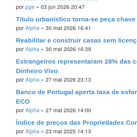
por
pge
»
03 jun 2026 20:47
Título urbanístico torna-se peça chav
por
Alpha
»
30 mai 2026 16:41
Reabilitar e construir casas sem lice
por
Alpha
»
30 mai 2026 16:39
Estrangeiros representaram 28% das c
Dinheiro Vivo
por
Alpha
»
27 mai 2026 23:13
Banco de Portugal aperta taxa de esfor
ECO
por
Alpha
»
27 mai 2026 14:00
Índice de preços das Propriedades Com
por
Alpha
»
23 mai 2025 14:13