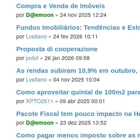
Compra e Venda de Imóveis
por
D@emoon
»
24 nov 2025 12:24
Fundos Imobiliários: Tendências e Est
por
Lvsitano
»
24 fev 2026 10:11
Proposta di cooperazione
por
potot
»
26 jan 2026 09:58
As rendas subiram 10,9% em outubro, 
por
Lvsitano
»
04 nov 2025 10:04
Como aproveitar quintal de 100m2 par
por
XPTO2511
»
09 abr 2025 00:01
Pacote Fiscal tem pouco impacto na Ha
por
D@emoon
»
23 dez 2025 13:52
Como pagar menos imposto sobre as m