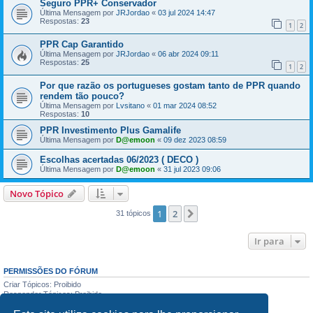
Seguro PPR+ Conservador
Última Mensagem por
JRJordao
«
03 jul 2024 14:47
Respostas:
23
1
2
PPR Cap Garantido
Última Mensagem por
JRJordao
«
06 abr 2024 09:11
Respostas:
25
1
2
Por que razão os portugueses gostam tanto de PPR quando
rendem tão pouco?
Última Mensagem por
Lvsitano
«
01 mar 2024 08:52
Respostas:
10
PPR Investimento Plus Gamalife
Última Mensagem por
D@emoon
«
09 dez 2023 08:59
Escolhas acertadas 06/2023 ( DECO )
Última Mensagem por
D@emoon
«
31 jul 2023 09:06
Novo Tópico
1
2
Próximo
31 tópicos
Ir para
PERMISSÕES DO FÓRUM
Criar Tópicos: Proibido
Responder Tópicos: Proibido
Editar Mensagens: Proibido