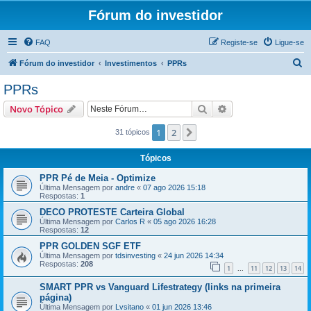
Fórum do investidor
FAQ
Registe-se
Ligue-se
P
Fórum do investidor
Investimentos
PPRs
e
PPRs
s
Pesquisar
Pesquisa avançada
Novo Tópico
q
u
1
2
Próximo
31 tópicos
i
Tópicos
s
PPR Pé de Meia - Optimize
a
Última Mensagem por
andre
«
07 ago 2026 15:18
Respostas:
1
r
DECO PROTESTE Carteira Global
Última Mensagem por
Carlos R
«
05 ago 2026 16:28
Respostas:
12
PPR GOLDEN SGF ETF
Última Mensagem por
tdsinvesting
«
24 jun 2026 14:34
Respostas:
208
1
11
12
13
14
...
SMART PPR vs Vanguard Lifestrategy (links na primeira
página)
Última Mensagem por
Lvsitano
«
01 jun 2026 13:46