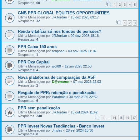
Respostas:
60
1
2
3
4
5
GNB PPR GLOBAL EQUITIES OPPORTUNITIES
Última Mensagem por
JRJordao
«
13 dez 2025 09:17
Respostas:
32
1
2
3
Renda vitalícia só nos fundos de pensões?
Última Mensagem por
JRJordao
«
09 dez 2025 18:16
Respostas:
4
PPR Caixa 150 anos
Última Mensagem por
braposo
«
03 nov 2025 11:16
Respostas:
1
PPR Oxy Capital
Última Mensagem por
wot89
«
12 jun 2025 22:53
Respostas:
4
Nova plataforma de comparação da ASF
Última Mensagem por
D@emoon
«
07 mai 2025 22:03
Respostas:
2
Resgate de PPR: retenção e penalização
Última Mensagem por
Paranoid
«
30 mar 2025 22:52
Respostas:
6
PPR sem penalização
Última Mensagem por
JRJordao
«
13 out 2024 11:42
Respostas:
240
1
14
15
16
17
...
PPR Invest Novas Tendências - Banco Invest
Última Mensagem por
Jmvlrs
«
28 set 2024 15:30
Respostas:
8