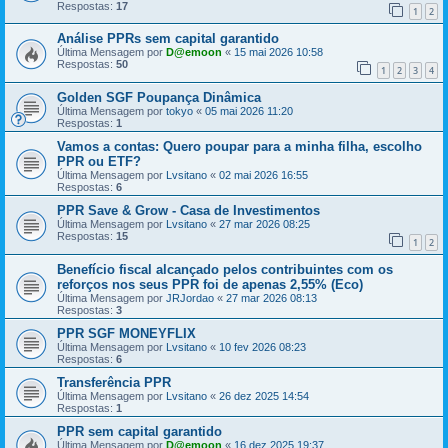
Respostas:
17
1
2
Análise PPRs sem capital garantido
Última Mensagem por
D@emoon
«
15 mai 2026 10:58
Respostas:
50
1
2
3
4
Golden SGF Poupança Dinâmica
Última Mensagem por
tokyo
«
05 mai 2026 11:20
Respostas:
1
Vamos a contas: Quero poupar para a minha filha, escolho
PPR ou ETF?
Última Mensagem por
Lvsitano
«
02 mai 2026 16:55
Respostas:
6
PPR Save & Grow - Casa de Investimentos
Última Mensagem por
Lvsitano
«
27 mar 2026 08:25
Respostas:
15
1
2
Benefício fiscal alcançado pelos contribuintes com os
reforços nos seus PPR foi de apenas 2,55% (Eco)
Última Mensagem por
JRJordao
«
27 mar 2026 08:13
Respostas:
3
PPR SGF MONEYFLIX
Última Mensagem por
Lvsitano
«
10 fev 2026 08:23
Respostas:
6
Transferência PPR
Última Mensagem por
Lvsitano
«
26 dez 2025 14:54
Respostas:
1
PPR sem capital garantido
Última Mensagem por
D@emoon
«
16 dez 2025 19:37