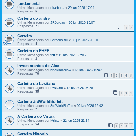
fundamental
Última Mensagem por
pbarbosa
«
29 jun 2026 17:04
Respostas:
5
Carteira do andre
Última Mensagem por
JRJordao
«
16 jun 2026 13:07
Respostas:
21
1
2
Carteira
Última Mensagem por
BaracusBull
«
06 jun 2026 20:10
Respostas:
4
Carteira do FHFF
Última Mensagem por
fhff
«
15 mai 2026 22:06
Respostas:
8
Investimentos do Alex
Última Mensagem por
blackbeardow
«
13 mai 2026 19:02
Respostas:
70
1
2
3
4
5
Carteira do Lvsitano
Última Mensagem por
Lvsitano
«
12 fev 2026 08:28
Respostas:
39
1
2
3
Carteira 3rdWorldBuffett
Última Mensagem por
3rdWorldBuffett
«
02 jan 2026 12:02
Respostas:
7
A Carteira do Virtua
Última Mensagem por
Mrlutz
«
22 jun 2025 21:54
Respostas:
54
1
2
3
4
Carteira Nkronio