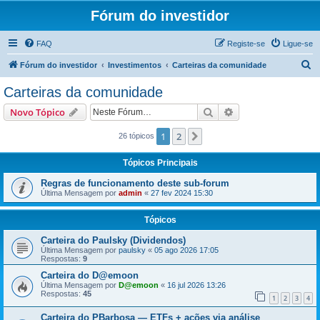
Fórum do investidor
FAQ
Registe-se
Ligue-se
P
Fórum do investidor
Investimentos
Carteiras da comunidade
e
Carteiras da comunidade
s
Pesquisar
Pesquisa avançada
Novo Tópico
q
u
1
2
Próximo
26 tópicos
i
Tópicos Principais
s
Regras de funcionamento deste sub-forum
a
Última Mensagem por
admin
«
27 fev 2024 15:30
r
Tópicos
Carteira do Paulsky (Dividendos)
Última Mensagem por
paulsky
«
05 ago 2026 17:05
Respostas:
9
Carteira do D@emoon
Última Mensagem por
D@emoon
«
16 jul 2026 13:26
Respostas:
45
1
2
3
4
Carteira do PBarbosa — ETFs + ações via análise