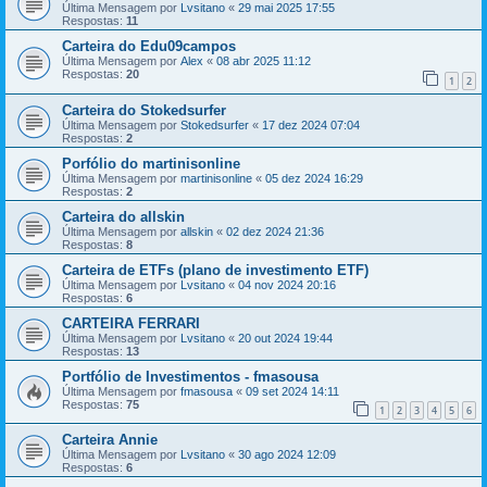
Última Mensagem por
Lvsitano
«
29 mai 2025 17:55
Respostas:
11
Carteira do Edu09campos
Última Mensagem por
Alex
«
08 abr 2025 11:12
Respostas:
20
1
2
Carteira do Stokedsurfer
Última Mensagem por
Stokedsurfer
«
17 dez 2024 07:04
Respostas:
2
Porfólio do martinisonline
Última Mensagem por
martinisonline
«
05 dez 2024 16:29
Respostas:
2
Carteira do allskin
Última Mensagem por
allskin
«
02 dez 2024 21:36
Respostas:
8
Carteira de ETFs (plano de investimento ETF)
Última Mensagem por
Lvsitano
«
04 nov 2024 20:16
Respostas:
6
CARTEIRA FERRARI
Última Mensagem por
Lvsitano
«
20 out 2024 19:44
Respostas:
13
Portfólio de Investimentos - fmasousa
Última Mensagem por
fmasousa
«
09 set 2024 14:11
Respostas:
75
1
2
3
4
5
6
Carteira Annie
Última Mensagem por
Lvsitano
«
30 ago 2024 12:09
Respostas:
6