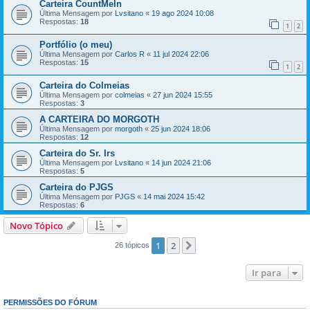
Carteira CountMeIn
Última Mensagem por
Lvsitano
«
19 ago 2024 10:08
Respostas:
18
1
2
Portfólio (o meu)
Última Mensagem por
Carlos R
«
11 jul 2024 22:06
Respostas:
15
1
2
Carteira do Colmeias
Última Mensagem por
colmeias
«
27 jun 2024 15:55
Respostas:
3
A CARTEIRA DO MORGOTH
Última Mensagem por
morgoth
«
25 jun 2024 18:06
Respostas:
12
Carteira do Sr. Irs
Última Mensagem por
Lvsitano
«
14 jun 2024 21:06
Respostas:
5
Carteira do PJGS
Última Mensagem por
PJGS
«
14 mai 2024 15:42
Respostas:
6
Novo Tópico
1
2
Próximo
26 tópicos
Ir para
PERMISSÕES DO FÓRUM