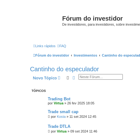
Fórum do investidor
De investidores, para investidores, sobre investim
Links rápidos
FAQ
Fórum do investidor
Investimentos
Cantinho do especula
Cantinho do especulador
Pesquisar
Pesquisa avançada
Novo Tópico
TÓPICOS
Trading Bot
por
Virtua
»
26 fev 2025 18:05
Trade small cap
por
Kosta
»
11 set 2024 12:45
Trade DTLA
por
Virtua
»
09 set 2024 11:46