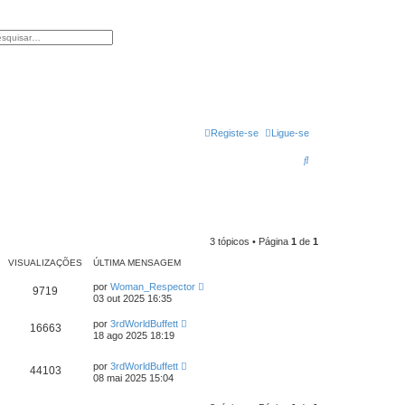
isar
squisa avançada
Registe-se
Ligue-se
P
e
s
q
3 tópicos • Página
1
de
1
u
VISUALIZAÇÕES
ÚLTIMA MENSAGEM
i
por
Woman_Respector
s
9719
03 out 2025 16:35
a
por
3rdWorldBuffett
16663
r
18 ago 2025 18:19
por
3rdWorldBuffett
44103
08 mai 2025 15:04