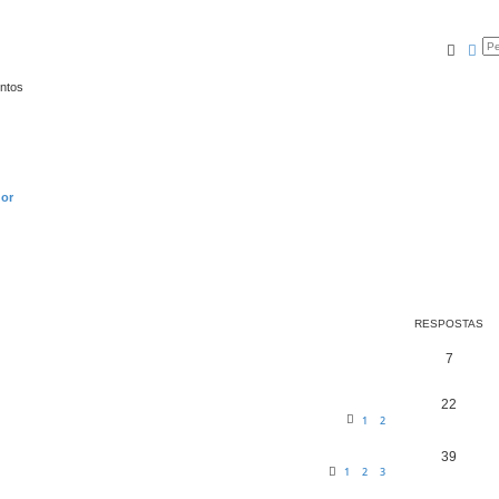
Pesqu
Pe
entos
dor
RESPOSTAS
7
22
1
2
39
1
2
3