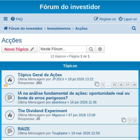
Fórum do investidor
FAQ
Registe-se
Ligue-se
P
Fórum do investidor
Investimentos
Acções
e
Acções
s
Pesquisar
Pesquisa avançada
Novo Tópico
q
12 tópicos • Página
1
de
1
u
Tópicos
i
s
Tópico Geral de Ações
Última Mensagem por
JPJDLV
«
18 jul 2026 13:22
a
Respostas:
262
1
15
16
17
18
...
r
IA na análise fundamental de ações: oportunidade real ou
fonte de erros perigosos?
Última Mensagem por
pbarbosa
«
16 jun 2026 11:36
The Dividend Experiment
Última Mensagem por
Migasrui
«
07 jun 2026 13:08
Respostas:
25
1
2
RAIZE
Última Mensagem por
Toughpine
«
19 mar 2026 22:59