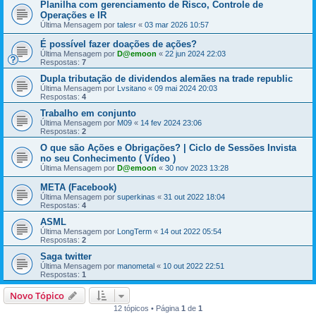
Planilha com gerenciamento de Risco, Controle de
Operações e IR
Última Mensagem por
talesr
«
03 mar 2026 10:57
É possível fazer doações de ações?
Última Mensagem por
D@emoon
«
22 jun 2024 22:03
Respostas:
7
Dupla tributação de dividendos alemães na trade republic
Última Mensagem por
Lvsitano
«
09 mai 2024 20:03
Respostas:
4
Trabalho em conjunto
Última Mensagem por
M09
«
14 fev 2024 23:06
Respostas:
2
O que são Ações e Obrigações? | Ciclo de Sessões Invista
no seu Conhecimento ( Vídeo )
Última Mensagem por
D@emoon
«
30 nov 2023 13:28
META (Facebook)
Última Mensagem por
superkinas
«
31 out 2022 18:04
Respostas:
4
ASML
Última Mensagem por
LongTerm
«
14 out 2022 05:54
Respostas:
2
Saga twitter
Última Mensagem por
manometal
«
10 out 2022 22:51
Respostas:
1
Novo Tópico
12 tópicos • Página
1
de
1