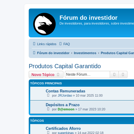
Fórum do investidor
De investidores, para investidores, sobre investim
Links rápidos
FAQ
Fórum do investidor
Investimentos
Produtos Capital Ga
Produtos Capital Garantido
Pesquisa
Pesq
Novo Tópico
TÓPICOS PRINCIPAIS
Contas Remuneradas
por
JRJordao
»
10 mar 2025 11:00
Depósitos a Prazo
por
D@emoon
»
17 mar 2023 10:20
TÓPICOS
Certificados Aforro
por
superkinas
»
14 out 2022 02:18