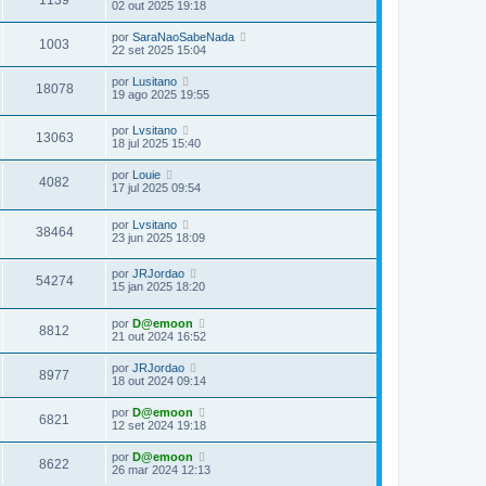
02 out 2025 19:18
por
SaraNaoSabeNada
1003
22 set 2025 15:04
por
Lusitano
18078
19 ago 2025 19:55
por
Lvsitano
13063
18 jul 2025 15:40
por
Louie
4082
17 jul 2025 09:54
por
Lvsitano
38464
23 jun 2025 18:09
por
JRJordao
54274
15 jan 2025 18:20
por
D@emoon
8812
21 out 2024 16:52
por
JRJordao
8977
18 out 2024 09:14
por
D@emoon
6821
12 set 2024 19:18
por
D@emoon
8622
26 mar 2024 12:13