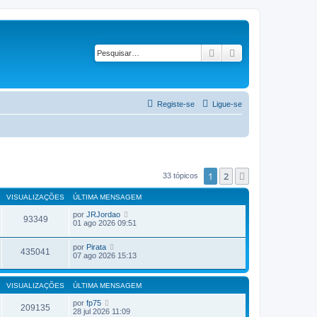
Pesquisar
Pesquisa avançad
Registe-se
Ligue-se
1
2
Próximo
33 tópicos
VISUALIZAÇÕES
ÚLTIMA MENSAGEM
por
JRJordao
93349
01 ago 2026 09:51
por
Pirata
435041
07 ago 2026 15:13
VISUALIZAÇÕES
ÚLTIMA MENSAGEM
por
fp75
209135
28 jul 2026 11:09