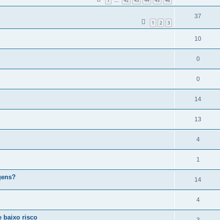
1
42
43
44
45
46
...
37
1
2
3
10
0
0
14
13
4
1
agens?
14
4
e baixo risco
3