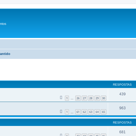
entos
rantido
r
uisa avançada
RESPOSTAS
439
1
26
27
28
29
30
...
963
1
61
62
63
64
65
...
RESPOSTAS
681