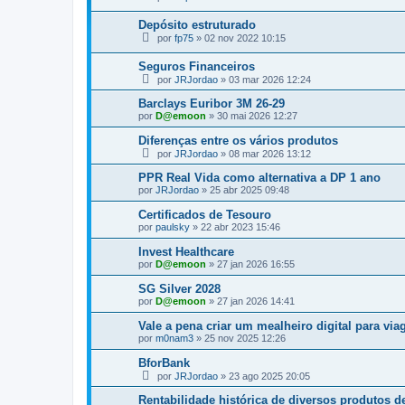
Depósito estruturado
por
fp75
»
02 nov 2022 10:15
Seguros Financeiros
por
JRJordao
»
03 mar 2026 12:24
Barclays Euribor 3M 26-29
por
D@emoon
»
30 mai 2026 12:27
Diferenças entre os vários produtos
por
JRJordao
»
08 mar 2026 13:12
PPR Real Vida como alternativa a DP 1 ano
por
JRJordao
»
25 abr 2025 09:48
Certificados de Tesouro
por
paulsky
»
22 abr 2023 15:46
Invest Healthcare
por
D@emoon
»
27 jan 2026 16:55
SG Silver 2028
por
D@emoon
»
27 jan 2026 14:41
Vale a pena criar um mealheiro digital para vi
por
m0nam3
»
25 nov 2025 12:26
BforBank
por
JRJordao
»
23 ago 2025 20:05
Rentabilidade histórica de diversos produtos d