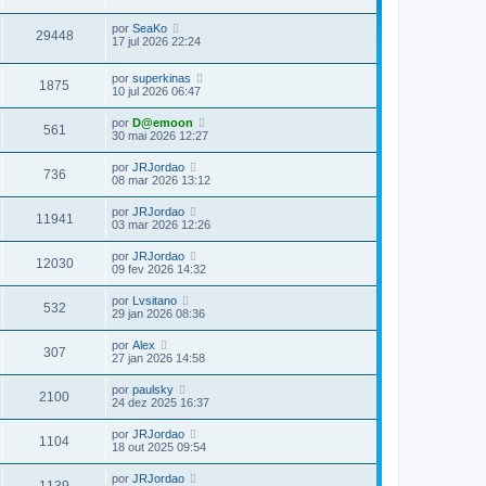
por
SeaKo
29448
17 jul 2026 22:24
por
superkinas
1875
10 jul 2026 06:47
por
D@emoon
561
30 mai 2026 12:27
por
JRJordao
736
08 mar 2026 13:12
por
JRJordao
11941
03 mar 2026 12:26
por
JRJordao
12030
09 fev 2026 14:32
por
Lvsitano
532
29 jan 2026 08:36
por
Alex
307
27 jan 2026 14:58
por
paulsky
2100
24 dez 2025 16:37
por
JRJordao
1104
18 out 2025 09:54
por
JRJordao
1139