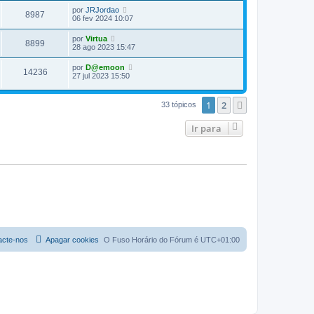
por
JRJordao
8987
06 fev 2024 10:07
por
Virtua
8899
28 ago 2023 15:47
por
D@emoon
14236
27 jul 2023 15:50
1
2
Próximo
33 tópicos
Ir para
acte-nos
Apagar cookies
O Fuso Horário do Fórum é
UTC+01:00