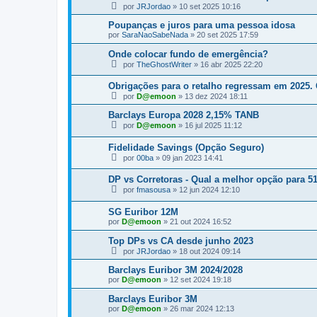
por
JRJordao
»
10 set 2025 10:16
Poupanças e juros para uma pessoa idosa
por
SaraNaoSabeNada
»
20 set 2025 17:59
Onde colocar fundo de emergência?
por
TheGhostWriter
»
16 abr 2025 22:20
Obrigações para o retalho regressam em 2025.
por
D@emoon
»
13 dez 2024 18:11
Barclays Europa 2028 2,15% TANB
por
D@emoon
»
16 jul 2025 11:12
Fidelidade Savings (Opção Seguro)
por
00ba
»
09 jan 2023 14:41
DP vs Corretoras - Qual a melhor opção para 5
por
fmasousa
»
12 jun 2024 12:10
SG Euribor 12M
por
D@emoon
»
21 out 2024 16:52
Top DPs vs CA desde junho 2023
por
JRJordao
»
18 out 2024 09:14
Barclays Euribor 3M 2024/2028
por
D@emoon
»
12 set 2024 19:18
Barclays Euribor 3M
por
D@emoon
»
26 mar 2024 12:13