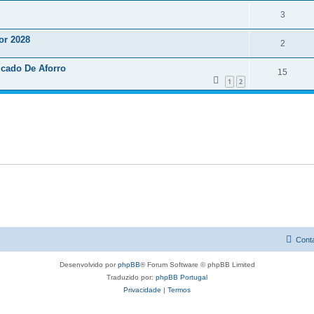
3
or 2028
2
icado De Aforro
15
1
2
Cont
Desenvolvido por
phpBB
® Forum Software © phpBB Limited
Traduzido por:
phpBB Portugal
Privacidade
|
Termos