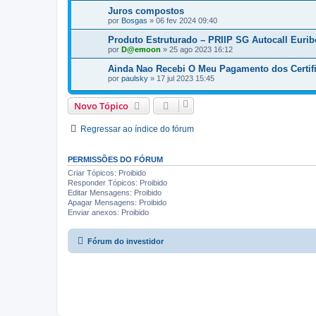
Juros compostos
por
Bosgas
»
06 fev 2024 09:40
Produto Estruturado – PRIIP SG Autocall Eurib
por
D@emoon
»
25 ago 2023 16:12
Ainda Nao Recebi O Meu Pagamento dos Certif
por
paulsky
»
17 jul 2023 15:45
Novo Tópico
Regressar ao índice do fórum
PERMISSÕES DO FÓRUM
Criar Tópicos: Proibido
Responder Tópicos: Proibido
Editar Mensagens: Proibido
Apagar Mensagens: Proibido
Enviar anexos: Proibido
Fórum do investidor