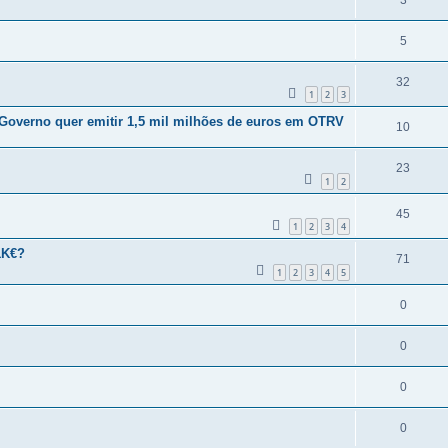
5
32
1
2
3
 Governo quer emitir 1,5 mil milhões de euros em OTRV
10
23
1
2
45
1
2
3
4
1K€?
71
1
2
3
4
5
0
0
0
0