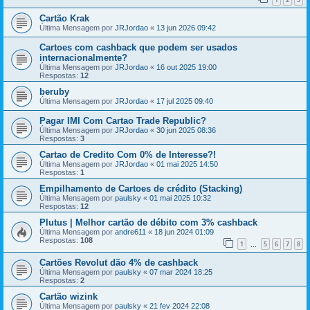
Cartão Krak
Última Mensagem por
JRJordao
«
13 jun 2026 09:42
Cartoes com cashback que podem ser usados
internacionalmente?
Última Mensagem por
JRJordao
«
16 out 2025 19:00
Respostas:
12
beruby
Última Mensagem por
JRJordao
«
17 jul 2025 09:40
Pagar IMI Com Cartao Trade Republic?
Última Mensagem por
JRJordao
«
30 jun 2025 08:36
Respostas:
3
Cartao de Credito Com 0% de Interesse?!
Última Mensagem por
JRJordao
«
01 mai 2025 14:50
Respostas:
1
Empilhamento de Cartoes de crédito (Stacking)
Última Mensagem por
paulsky
«
01 mai 2025 10:32
Respostas:
12
Plutus | Melhor cartão de débito com 3% cashback
Última Mensagem por
andre611
«
18 jun 2024 01:09
Respostas:
108
1
5
6
7
8
...
Cartões Revolut dão 4% de cashback
Última Mensagem por
paulsky
«
07 mar 2024 18:25
Respostas:
2
Cartão wizink
Última Mensagem por
paulsky
«
21 fev 2024 22:08