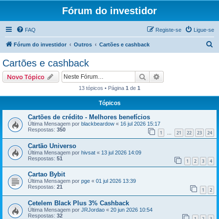
Fórum do investidor
FAQ
Registe-se
Ligue-se
P
Fórum do investidor
Outros
Cartões e cashback
e
Cartões e cashback
s
Pesquisar
Pesquisa avançada
Novo Tópico
q
13 tópicos • Página
1
de
1
u
Tópicos
i
s
Cartões de crédito - Melhores benefícios
Última Mensagem por
blackbeardow
«
16 jul 2026 15:17
a
Respostas:
350
1
21
22
23
24
...
r
Cartão Universo
Última Mensagem por
hivsat
«
13 jul 2026 14:09
Respostas:
51
1
2
3
4
Cartao Bybit
Última Mensagem por
pge
«
01 jul 2026 13:39
Respostas:
21
1
2
Cetelem Black Plus 3% Cashback
Última Mensagem por
JRJordao
«
20 jun 2026 10:54
Respostas:
32
1
2
3