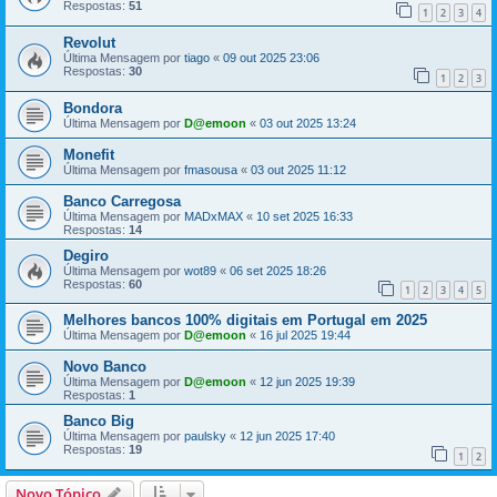
Respostas:
51
1
2
3
4
Revolut
Última Mensagem por
tiago
«
09 out 2025 23:06
Respostas:
30
1
2
3
Bondora
Última Mensagem por
D@emoon
«
03 out 2025 13:24
Monefit
Última Mensagem por
fmasousa
«
03 out 2025 11:12
Banco Carregosa
Última Mensagem por
MADxMAX
«
10 set 2025 16:33
Respostas:
14
Degiro
Última Mensagem por
wot89
«
06 set 2025 18:26
Respostas:
60
1
2
3
4
5
Melhores bancos 100% digitais em Portugal em 2025
Última Mensagem por
D@emoon
«
16 jul 2025 19:44
Novo Banco
Última Mensagem por
D@emoon
«
12 jun 2025 19:39
Respostas:
1
Banco Big
Última Mensagem por
paulsky
«
12 jun 2025 17:40
Respostas:
19
1
2
Novo Tópico