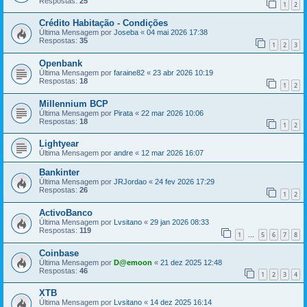
Respostas:
25
1
2
Crédito Habitação - Condições
Última Mensagem por
Joseba
«
04 mai 2026 17:38
Respostas:
35
1
2
3
Openbank
Última Mensagem por
faraine82
«
23 abr 2026 10:19
Respostas:
18
1
2
Millennium BCP
Última Mensagem por
Pirata
«
22 mar 2026 10:06
Respostas:
18
1
2
Lightyear
Última Mensagem por
andre
«
12 mar 2026 16:07
Bankinter
Última Mensagem por
JRJordao
«
24 fev 2026 17:29
Respostas:
26
1
2
ActivoBanco
Última Mensagem por
Lvsitano
«
29 jan 2026 08:33
Respostas:
119
1
5
6
7
8
...
Coinbase
Última Mensagem por
D@emoon
«
21 dez 2025 12:48
Respostas:
46
1
2
3
4
XTB
Última Mensagem por
Lvsitano
«
14 dez 2025 16:14