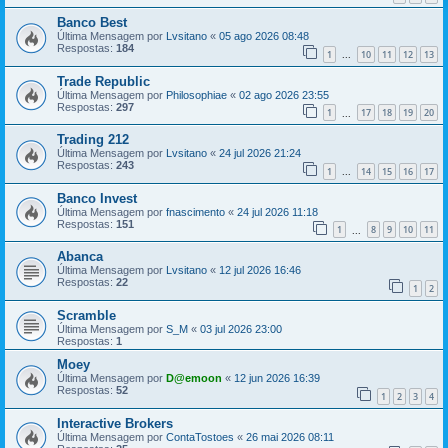
Banco Best
Última Mensagem por
Lvsitano
«
05 ago 2026 08:48
Respostas:
184
1
10
11
12
13
...
Trade Republic
Última Mensagem por
Philosophiae
«
02 ago 2026 23:55
Respostas:
297
1
17
18
19
20
...
Trading 212
Última Mensagem por
Lvsitano
«
24 jul 2026 21:24
Respostas:
243
1
14
15
16
17
...
Banco Invest
Última Mensagem por
fnascimento
«
24 jul 2026 11:18
Respostas:
151
1
8
9
10
11
...
Abanca
Última Mensagem por
Lvsitano
«
12 jul 2026 16:46
Respostas:
22
1
2
Scramble
Última Mensagem por
S_M
«
03 jul 2026 23:00
Respostas:
1
Moey
Última Mensagem por
D@emoon
«
12 jun 2026 16:39
Respostas:
52
1
2
3
4
Interactive Brokers
Última Mensagem por
ContaTostoes
«
26 mai 2026 08:11