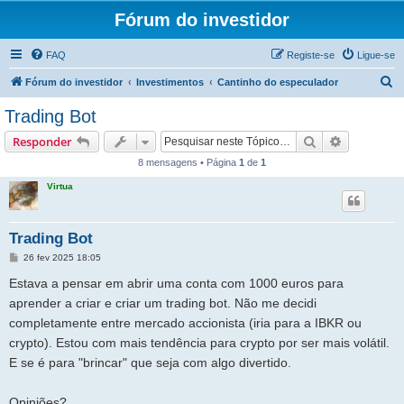
Fórum do investidor
FAQ
Registe-se
Ligue-se
P
Fórum do investidor
Investimentos
Cantinho do especulador
e
Trading Bot
s
Pesquisar
Pesquisa 
Responder
q
8 mensagens • Página
1
de
1
u
Virtua
i
s
a
Trading Bot
r
M
26 fev 2025 18:05
e
n
Estava a pensar em abrir uma conta com 1000 euros para
s
a
aprender a criar e criar um trading bot. Não me decidi
g
completamente entre mercado accionista (iria para a IBKR ou
e
m
crypto). Estou com mais tendência para crypto por ser mais volátil.
E se é para "brincar" que seja com algo divertido.
Opiniões?