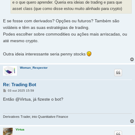
e o que quero aprender. Queria era ideias de trading e para que
asset class (que como disse estou muito alinhado para crypto)
E se fosse com derivados? Opções ou futuros? Também são
voláteis e têm as suas estratégias de trading.
Podes escolher sobre commodities ou ações mais arriscadas, ou
até mesmo crypto.
Outra ideia interessante seria penny stocks
Woman_Respector
Re: Trading Bot
M
03 out 2025 15:59
e
n
Então @Virtua, já fizeste o bot?
s
a
g
e
m
Derivatives Trader, into Quantitative Finance
Virtua