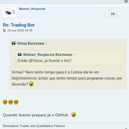
Woman_Respector
Re: Trading Bot
M
03 out 2025 16:35
e
n
s
Virtua
Escreveu:
↑
a
g
e
Woman_Respector
Escreveu:
↑
m
Então @Virtua, já fizeste o bot?
Achas? Nem tenho tempo para ir a Lisboa dar-te um
beijinho/mimos achas que tenho tempo para programar coisas por
diversão?
Quando tiveres prepara já o GitHub..
Derivatives Trader, into Quantitative Finance