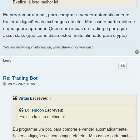
Explica lá isso melhor lol
e
m
Eu programar um bot, para comprar e vender automaticamente.
Fazer as ligações as exchanges etc etc . Mas isso é parte minha e
o que quero aprender. Queria era ideias de trading e para que
asset class (que como disse estou muito alinhado para crypto)
"We are drowning in information, while starving for wisdom."
Louie
Re: Trading Bot
M
28 fev 2025 10:55
e
n
s
Virtua
Escreveu:
↑
a
g
e
D@emoon
Escreveu:
↑
m
Explica lá isso melhor lol
Eu programar um bot, para comprar e vender automaticamente.
Fazer as ligações as exchanges etc etc . Mas isso é parte minha