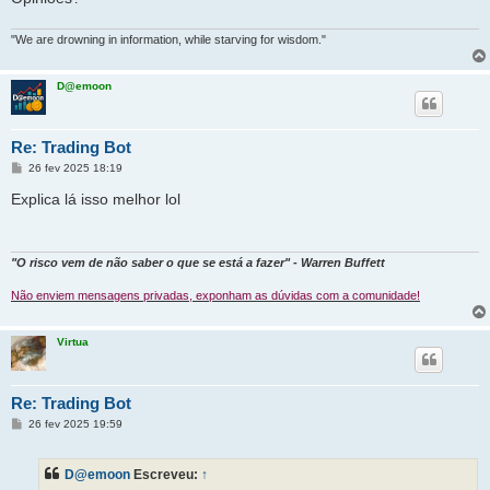
"We are drowning in information, while starving for wisdom."
D@emoon
Re: Trading Bot
M
26 fev 2025 18:19
e
n
Explica lá isso melhor lol
s
a
g
e
m
"O risco vem de não saber o que se está a fazer" - Warren Buffett
Não enviem mensagens privadas, exponham as dúvidas com a comunidade!
Virtua
Re: Trading Bot
M
26 fev 2025 19:59
e
n
s
D@emoon
Escreveu:
↑
a
g