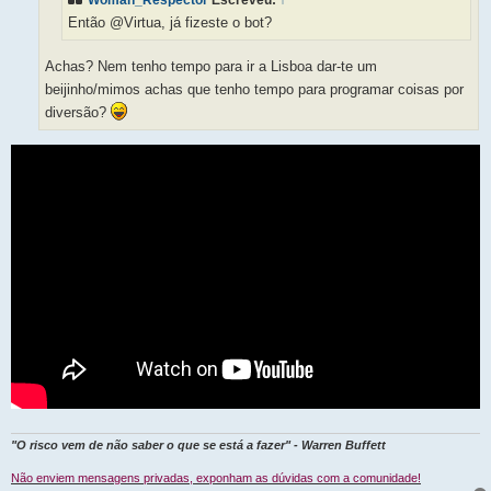
Então @Virtua, já fizeste o bot?
Achas? Nem tenho tempo para ir a Lisboa dar-te um
beijinho/mimos achas que tenho tempo para programar coisas por
diversão?
"O risco vem de não saber o que se está a fazer" - Warren Buffett
Não enviem mensagens privadas, exponham as dúvidas com a comunidade!