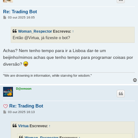
Re: Trading Bot
M
03 out 2025 16:05
e
n
s
Woman_Respector
Escreveu:
↑
a
g
Então @Virtua, já fizeste o bot?
e
m
Achas? Nem tenho tempo para ir a Lisboa dar-te um
beijinho/mimos achas que tenho tempo para programar coisas por
diversão?
"We are drowning in information, while starving for wisdom."
D@emoon
Re: Trading Bot
M
03 out 2025 16:13
e
n
s
Virtua
Escreveu:
↑
a
g
e
Woman_Respector
Escreveu:
↑
m