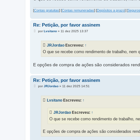
[
Contas gratuitas
] [
Contas remuneradas
] [
Depósitos a prazo
] [
Seguros
Re: Petição, por favor assinem
M
por
Lvsitano
»
11 dez 2025 13:37
e
n
s
JRJordao
Escreveu:
↑
a
g
O que se recebe como rendimento de trabalho, nem qu
e
m
E opções de compra de ações são considerados rendim
Re: Petição, por favor assinem
M
por
JRJordao
»
11 dez 2025 14:51
e
n
s
Lvsitano
Escreveu:
↑
a
g
e
JRJordao
Escreveu:
↑
m
O que se recebe como rendimento de trabalho, ne
E opções de compra de ações são considerados rendim