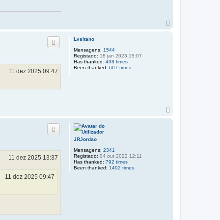
T
o
p
Lvsitano
o
Mensagens:
1544
Registado:
18 jan 2023 15:07
Has thanked:
498 times
Been thanked:
607 times
11 dez 2025 09:47
T
o
p
o
JRJordao
Mensagens:
2341
Registado:
04 out 2022 12:11
11 dez 2025 13:37
Has thanked:
792 times
Been thanked:
1492 times
11 dez 2025 09:47