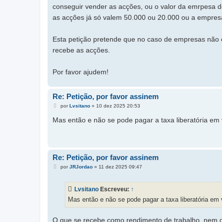
conseguir vender as acções, ou o valor da emrpesa
as acções já só valem 50.000 ou 20.000 ou a empresa 
Esta petição pretende que no caso de empresas não
recebe as acções.
Por favor ajudem!
Re: Petição, por favor assinem
M
por
Lvsitano
»
10 dez 2025 20:53
e
n
Mas então e não se pode pagar a taxa liberatória em
s
a
g
e
m
Re: Petição, por favor assinem
M
por
JRJordao
»
11 dez 2025 09:47
e
n
s
Lvsitano
Escreveu:
↑
a
g
Mas então e não se pode pagar a taxa liberatória em
e
m
O que se recebe como rendimento de trabalho, nem qu