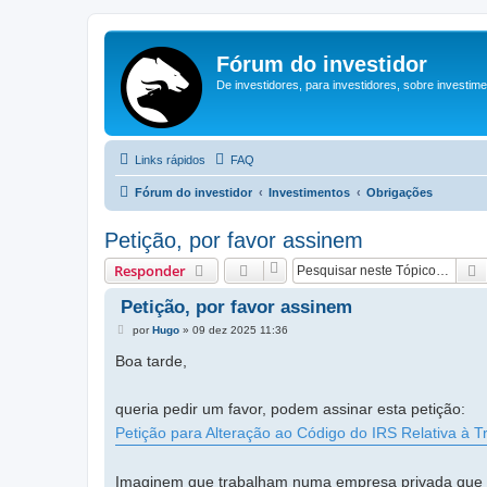
Fórum do investidor
De investidores, para investidores, sobre investim
Links rápidos
FAQ
Fórum do investidor
Investimentos
Obrigações
Petição, por favor assinem
Responder
Petição, por favor assinem
M
por
Hugo
»
09 dez 2025 11:36
e
n
Boa tarde,
s
a
g
queria pedir um favor, podem assinar esta petição:
e
m
Petição para Alteração ao Código do IRS Relativa à 
Imaginem que trabalham numa empresa privada que n