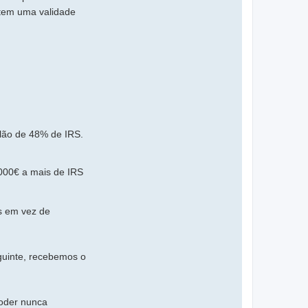
tem uma validade
lão de 48% de IRS.
000€ a mais de IRS
s em vez de
guinte, recebemos o
poder nunca