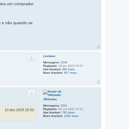
ontra um comprador
s e não quando se
T
o
p
Lvsitano
o
Mensagens:
1544
Registado:
18 jan 2023 15:07
Has thanked:
498 times
Been thanked:
607 times
T
o
p
o
JRJordao
Mensagens:
2341
Registado:
04 out 2022 12:11
10 dez 2025 20:53
Has thanked:
792 times
Been thanked:
1492 times