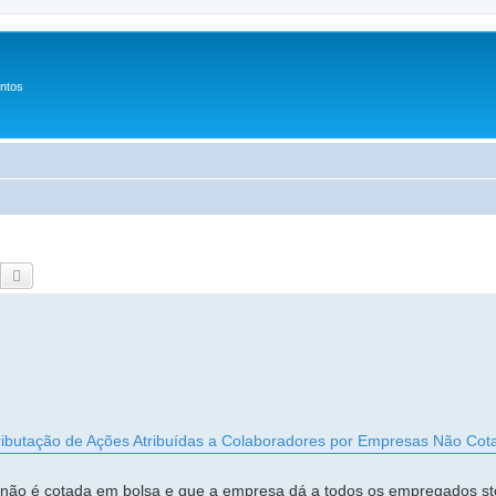
entos
Pesquisar
Pesquisa avançada
Tributação de Ações Atribuídas a Colaboradores por Empresas Não Cot
ão é cotada em bolsa e que a empresa dá a todos os empregados sto