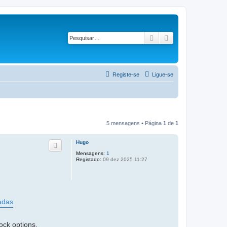
Pesquisar
Pesquisa avançad
Registe-se
Ligue-se
5 mensagens • Página
1
de
1
Hugo
Mensagens:
1
Registado:
09 dez 2025 11:27
adas
ck options.