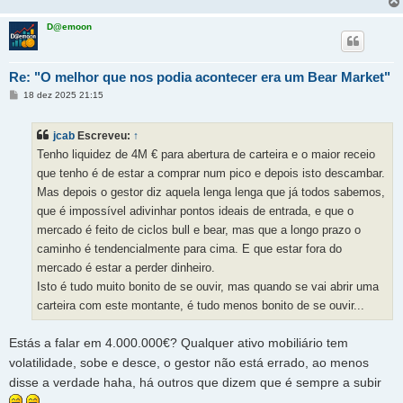
D@emoon
Re: "O melhor que nos podia acontecer era um Bear Market"
M
18 dez 2025 21:15
e
n
s
jcab
Escreveu:
↑
a
g
Tenho liquidez de 4M € para abertura de carteira e o maior receio
e
m
que tenho é de estar a comprar num pico e depois isto descambar.
Mas depois o gestor diz aquela lenga lenga que já todos sabemos,
que é impossível adivinhar pontos ideais de entrada, e que o
mercado é feito de ciclos bull e bear, mas que a longo prazo o
caminho é tendencialmente para cima. E que estar fora do
mercado é estar a perder dinheiro.
Isto é tudo muito bonito de se ouvir, mas quando se vai abrir uma
carteira com este montante, é tudo menos bonito de se ouvir...
Estás a falar em 4.000.000€? Qualquer ativo mobiliário tem
volatilidade, sobe e desce, o gestor não está errado, ao menos
disse a verdade haha, há outros que dizem que é sempre a subir