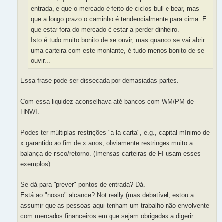
entrada, e que o mercado é feito de ciclos bull e bear, mas
que a longo prazo o caminho é tendencialmente para cima. E
que estar fora do mercado é estar a perder dinheiro.
Isto é tudo muito bonito de se ouvir, mas quando se vai abrir
uma carteira com este montante, é tudo menos bonito de se
ouvir...
Essa frase pode ser dissecada por demasiadas partes.
Com essa liquidez aconselhava até bancos com WM/PM de
HNWI.
Podes ter múltiplas restrições "a la carta", e.g., capital mínimo de
x garantido ao fim de x anos, obviamente restringes muito a
balança de risco/retorno. (Imensas carteiras de FI usam esses
exemplos).
Se dá para "prever" pontos de entrada? Dá.
Está ao "nosso" alcance? Not really (mas debatível, estou a
assumir que as pessoas aqui tenham um trabalho não envolvente
com mercados financeiros em que sejam obrigadas a digerir