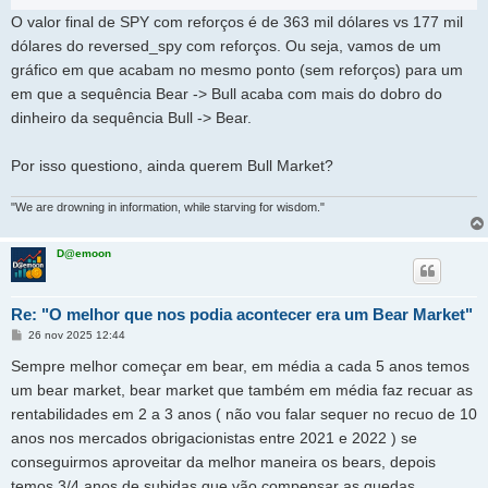
O valor final de SPY com reforços é de 363 mil dólares vs 177 mil
dólares do reversed_spy com reforços. Ou seja, vamos de um
gráfico em que acabam no mesmo ponto (sem reforços) para um
em que a sequência Bear -> Bull acaba com mais do dobro do
dinheiro da sequência Bull -> Bear.
Por isso questiono, ainda querem Bull Market?
"We are drowning in information, while starving for wisdom."
D@emoon
Re: "O melhor que nos podia acontecer era um Bear Market"
M
26 nov 2025 12:44
e
n
Sempre melhor começar em bear, em média a cada 5 anos temos
s
a
um bear market, bear market que também em média faz recuar as
g
rentabilidades em 2 a 3 anos ( não vou falar sequer no recuo de 10
e
m
anos nos mercados obrigacionistas entre 2021 e 2022 ) se
conseguirmos aproveitar da melhor maneira os bears, depois
temos 3/4 anos de subidas que vão compensar as quedas