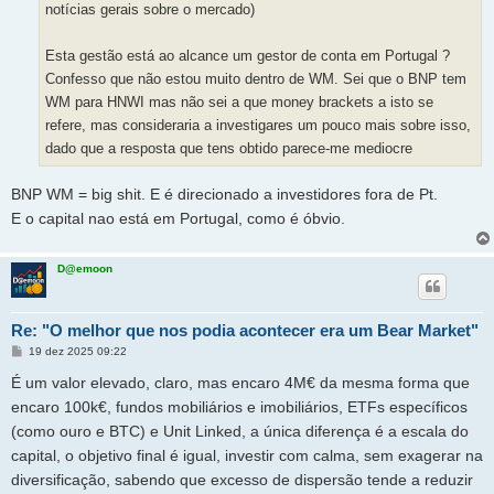
notícias gerais sobre o mercado)
Esta gestão está ao alcance um gestor de conta em Portugal ?
Confesso que não estou muito dentro de WM. Sei que o BNP tem
WM para HNWI mas não sei a que money brackets a isto se
refere, mas consideraria a investigares um pouco mais sobre isso,
dado que a resposta que tens obtido parece-me mediocre
BNP WM = big shit. E é direcionado a investidores fora de Pt.
E o capital nao está em Portugal, como é óbvio.
D@emoon
Re: "O melhor que nos podia acontecer era um Bear Market"
M
19 dez 2025 09:22
e
n
É um valor elevado, claro, mas encaro 4M€ da mesma forma que
s
a
encaro 100k€, fundos mobiliários e imobiliários, ETFs específicos
g
(como ouro e BTC) e Unit Linked, a única diferença é a escala do
e
m
capital, o objetivo final é igual, investir com calma, sem exagerar na
diversificação, sabendo que excesso de dispersão tende a reduzir