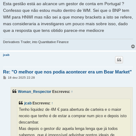
Esta gestão está ao alcance um gestor de conta em Portugal ?
Confesso que não estou muito dentro de WM. Sei que o BNP tem
WM para HNWI mas não sei a que money brackets a isto se refere,
mas consideraria a investigares um pouco mais sobre isso, dado
que a resposta que tens obtido parece-me mediocre
Derivatives Trader, into Quantitative Finance
jcab
Re: "O melhor que nos podia acontecer era um Bear Market"
M
18 dez 2025 22:28
e
n
s
Woman_Respector
Escreveu:
↑
a
g
e
jcab
Escreveu:
↑
m
Tenho liquidez de 4M € para abertura de carteira e o maior
receio que tenho é de estar a comprar num pico e depois isto
descambar.
Mas depois o gestor diz aquela lenga lenga que já todos
sabemos, que é impossível adivinhar pontos ideais de