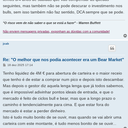
seguintes, mas também não se pode descurar o investimento nos
bulls, sem isso também não faz sentido, DCA sempre que se pode.
"O risco vem de não saber o que se está a fazer" - Warren Buffett
Não enviem mensagens privadas, exponham as dúvidas com a comunidade!
jcab
Re: "O melhor que nos podia acontecer era um Bear Market"
M
18 dez 2025 17:14
e
n
Tenho liquidez de 4M € para abertura de carteira e o maior receio
s
a
que tenho é de estar a comprar num pico e depois isto descambar.
g
Mas depois o gestor diz aquela lenga lenga que já todos sabemos,
e
m
que é impossível adivinhar pontos ideais de entrada, e que o
mercado é feito de ciclos bull e bear, mas que a longo prazo o
caminho é tendencialmente para cima. E que estar fora do
mercado é estar a perder dinheiro.
Isto é tudo muito bonito de se ouvir, mas quando se vai abrir uma
carteira com este montante, é tudo menos bonito de se ouvir...