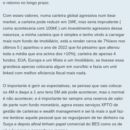
o retorno no longo prazo.
Com esses valores, numa carteira global agressiva num bear
market, a carteira pode reduzir em 1M€, mas seria imprudente (
como aconteceria com 100k€ ) um investimento agressivo dessa
natureza, a minha carteira que é simples e tenho vindo a carregar
mais num fundo de imobiliário, está a render cerca de 7%/ano nos
últimos 5 ( apanhou o ano de 2022 que foi péssimo que alterou
toda a média que era acima dos +10%), carteira de apenas 4
fundos, EUA, Europa e um Misto e um Imobiliário, se tivesse essa
grandeza apenas colocaria algum em ouro/btc e fazia um unit
linked com melhor eficiencia fiscal mais nada.
O importante é gerir as expectativas, se pensas que vais colocar
os 4M e daqui a 1 ano tens 5M até pode acontecer, mas o normal
é não acontecer, e é importante ter sempre uma reserva de valor
de parte num fundo monetário, agora esses serviços XPTO de
gestão de carteiras e wealth management e sei lá mais o quê faz-
me lembrar aquele pessoal que se regozijavam de ter dinheiro na
Suiça e depois afinal tinham papel comercial do BES como os de