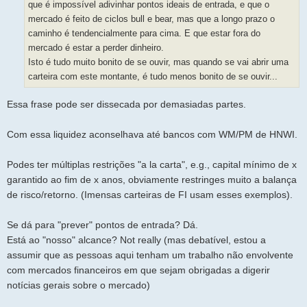
que é impossível adivinhar pontos ideais de entrada, e que o
mercado é feito de ciclos bull e bear, mas que a longo prazo o
caminho é tendencialmente para cima. E que estar fora do
mercado é estar a perder dinheiro.
Isto é tudo muito bonito de se ouvir, mas quando se vai abrir uma
carteira com este montante, é tudo menos bonito de se ouvir...
Essa frase pode ser dissecada por demasiadas partes.
Com essa liquidez aconselhava até bancos com WM/PM de HNWI.
Podes ter múltiplas restrições "a la carta", e.g., capital mínimo de x
garantido ao fim de x anos, obviamente restringes muito a balança
de risco/retorno. (Imensas carteiras de FI usam esses exemplos).
Se dá para "prever" pontos de entrada? Dá.
Está ao "nosso" alcance? Not really (mas debatível, estou a
assumir que as pessoas aqui tenham um trabalho não envolvente
com mercados financeiros em que sejam obrigadas a digerir
notícias gerais sobre o mercado)