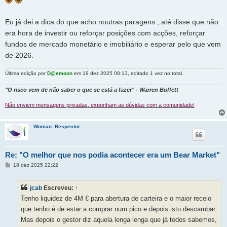
Eu já dei a dica do que acho noutras paragens , até disse que não
era hora de investir ou reforçar posições com acções, reforçar
fundos de mercado monetário e imobiliário e esperar pelo que vem
de 2026.
Última edição por
D@emoon
em 19 dez 2025 08:13, editado 1 vez no total.
"O risco vem de não saber o que se está a fazer" - Warren Buffett
Não enviem mensagens privadas, exponham as dúvidas com a comunidade!
Woman_Respector
Re: "O melhor que nos podia acontecer era um Bear Market"
M
18 dez 2025 22:22
e
n
s
jcab
Escreveu:
↑
a
g
Tenho liquidez de 4M € para abertura de carteira e o maior receio
e
m
que tenho é de estar a comprar num pico e depois isto descambar.
Mas depois o gestor diz aquela lenga lenga que já todos sabemos,