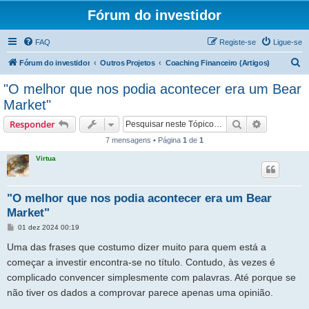
Fórum do investidor
FAQ
Registe-se
Ligue-se
P
Fórum do investidor
Outros Projetos
Coaching Financeiro (Artigos)
e
"O melhor que nos podia acontecer era um Bear
s
Market"
q
Pesquisar
Pesquisa 
Responder
u
7 mensagens • Página
1
de
1
i
Virtua
s
a
r
"O melhor que nos podia acontecer era um Bear
Market"
M
01 dez 2024 00:19
e
n
Uma das frases que costumo dizer muito para quem está a
s
a
começar a investir encontra-se no título. Contudo, às vezes é
g
complicado convencer simplesmente com palavras. Até porque se
e
m
não tiver os dados a comprovar parece apenas uma opinião.