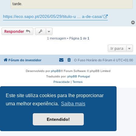
tarde.
https://eco.sapo.pt/2026/05/29/titulo-u ... a-de-casa/
Responder
1 mensagem • Página
1
de
1
Ir para
Fórum do investidor
O Fuso Horário do Fórum é
UTC+01:00
Desenvolvido por
phpBB
® Forum Software © phpBB Limited
Traduzido por:
phpBB Portugal
Privacidade
|
Termos
Este site utiliza cookies para lhe proporcionar
uma melhor experiência.
Saiba mais
Entendido!