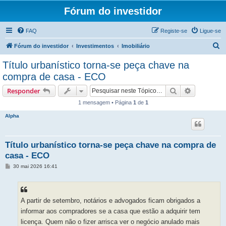
Fórum do investidor
FAQ
Registe-se
Ligue-se
P
Fórum do investidor
Investimentos
Imobiliário
e
Título urbanístico torna-se peça chave na
s
compra de casa - ECO
q
Pesquisar
Pesquisa 
Responder
u
1 mensagem • Página
1
de
1
i
Alpha
s
a
r
Título urbanístico torna-se peça chave na compra de
casa - ECO
M
30 mai 2026 16:41
e
n
s
a
g
A partir de setembro, notários e advogados ficam obrigados a
e
m
informar aos compradores se a casa que estão a adquirir tem
licença. Quem não o fizer arrisca ver o negócio anulado mais