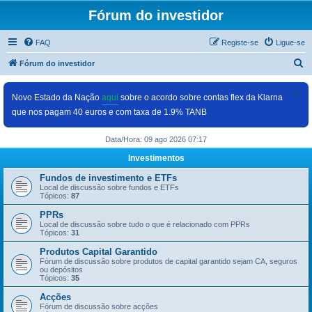
Fórum do investidor
FAQ
Registe-se
Ligue-se
P
Fórum do investidor
e
s
Novo Estado da Nação
aqui
sobre o acordo sobre contas flex da Klarna
que nos pagam 40 euros e com taxa de 1.9% TANB
q
u
Data/Hora: 09 ago 2026 07:17
i
Investimentos
s
Fundos de investimento e ETFs
a
Local de discussão sobre fundos e ETFs
Tópicos:
87
r
PPRs
Local de discussão sobre tudo o que é relacionado com PPRs
Tópicos:
31
Produtos Capital Garantido
Fórum de discussão sobre produtos de capital garantido sejam CA, seguros
ou depósitos
Tópicos:
35
Acções
Fórum de discussão sobre acções