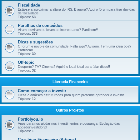
Fiscalidade
Está-se a aproximar a altura do IRS. E agora? Aqui o fórum para tirar duvidas
de fiscalidade!
Tópicos:
53
Partilhas de conteúdos
Viram, ouviram ou leram ao interessante? Partilhem!!
Tópicos:
378
Dicas e sugestões
O fórum é novo e da comunidade. Falta algo? Avisem. Têm uma ideia boa?
Partilhem!
Tópicos:
30
Off-topic
Desporto? TV? Cinema? Aqui é o local ideal para falar disso!!
Tópicos:
32
Literacia Financeira
Como começar a investir
Dicas e análises estruturadas para quem pretende aprender a investir
Tópicos:
12
Outros Projetos
Portfolyou.io
Apps para nos ajudar nos investimentos e poupança. Evolução das
appsdoinvestidor.pt
Tópicos:
1
Coaching Financeiro (Artigos)